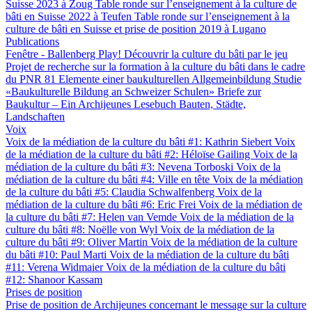
Suisse 2023 à Zoug
Table ronde sur l’enseignement à la culture de
bâti en Suisse 2022 à Teufen
Table ronde sur l’enseignement à la
culture de bâti en Suisse et prise de position 2019 à Lugano
Publications
Fenêtre - Ballenberg
Play! Découvrir la culture du bâti par le jeu
Projet de recherche sur la formation à la culture du bâti dans le cadre
du PNR 81
Elemente einer baukulturellen Allgemeinbildung
Studie
«Baukulturelle Bildung an Schweizer Schulen»
Briefe zur
Baukultur – Ein Archijeunes Lesebuch
Bauten, Städte,
Landschaften
Voix
Voix de la médiation de la culture du bâti #1: Kathrin Siebert
Voix
de la médiation de la culture du bâti #2: Héloïse Gailing
Voix de la
médiation de la culture du bâti #3: Nevena Torboski
Voix de la
médiation de la culture du bâti #4: Ville en tête
Voix de la médiation
de la culture du bâti #5: Claudia Schwalfenberg
Voix de la
médiation de la culture du bâti #6: Eric Frei
Voix de la médiation de
la culture du bâti #7: Helen van Vemde
Voix de la médiation de la
culture du bâti #8: Noëlle von Wyl
Voix de la médiation de la
culture du bâti #9: Oliver Martin
Voix de la médiation de la culture
du bâti #10: Paul Marti
Voix de la médiation de la culture du bâti
#11: Verena Widmaier
Voix de la médiation de la culture du bâti
#12: Shanoor Kassam
Prises de position
Prise de position de Archijeunes concernant le message sur la culture