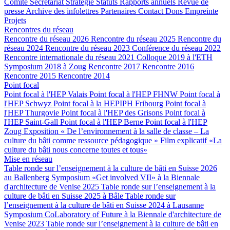
Comité
Secrétariat
Stratégie
Statuts
Rapports annuels
Revue de
presse
Archive des infolettres
Partenaires
Contact
Dons
Empreinte
Projets
Rencontres du réseau
Rencontre du réseau 2026
Rencontre du réseau 2025
Rencontre du
réseau 2024
Rencontre du réseau 2023
Conférence du réseau 2022
Rencontre internationale du réseau 2021
Colloque 2019 à l'ETH
Symposium 2018 à Zoug
Rencontre 2017
Rencontre 2016
Rencontre 2015
Rencontre 2014
Point focal
Point focal à l'HEP Valais
Point focal à l'HEP FHNW
Point focal à
l'HEP Schwyz
Point focal à la HEPIPH Fribourg
Point focal à
l'HEP Thurgovie
Point focal à l'HEP des Grisons
Point focal à
l'HEP Saint-Gall
Point focal à l'HEP Berne
Point focal à l'HEP
Zoug
Exposition « De l’environnement à la salle de classe – La
culture du bâti comme ressource pédagogique »
Film explicatif «La
culture du bâti nous concerne toutes et tous»
Mise en réseau
Table ronde sur l’enseignement à la culture de bâti en Suisse 2026
au Ballenberg
Symposium «Get involved VII» à la Biennale
d'architecture de Venise 2025
Table ronde sur l’enseignement à la
culture de bâti en Suisse 2025 à Bâle
Table ronde sur
l’enseignement à la culture de bâti en Suisse 2024 à Lausanne
Symposium CoLaboratory of Future à la Biennale d'architecture de
Venise 2023
Table ronde sur l’enseignement à la culture de bâti en