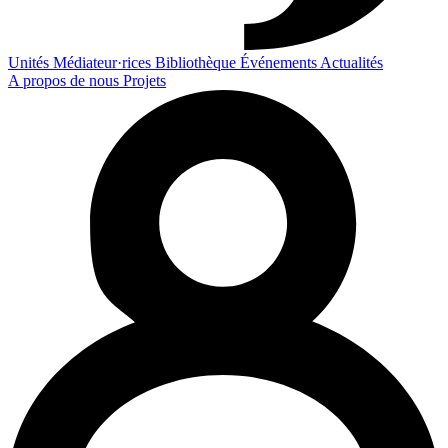
Unités
Médiateur·rices
Bibliothèque
Événements
Actualités
A propos de nous
Projets