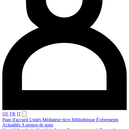
DE
FR
IT
Page d'accueil
Unités
Médiateur·rices
Bibliothèque
Événements
Actualités
A propos de nous