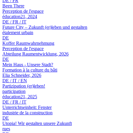
DE / FR
Been There
Perception de l'espace
éducation21, 2024
DE / FR / IT
Future City – Zukunft (er)leben und gestalten
étalement urbain
DE
Koffer Raumwahrnehmung
Perception de l'espace
Abteilung Raumentwicklung, 2026
DE
Mein Haus - Unsere Stadt?
Formation à la culture du bâti
Elia Schneider, 2026
DE / IT / EN
Partizipation (er)leben!
participation
éducation21, 2025
DE / FR / IT
Unterrichtseinheit: Fenster
industrie de la construction
DE
Utopia! Wir gestalten unsere Zukunft
rues