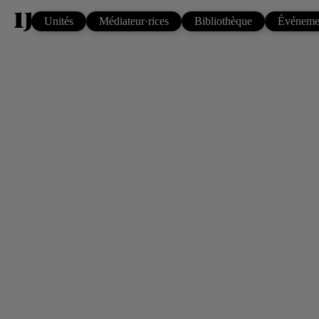
Unités
Médiateur·rices
Bibliothèque
Événeme