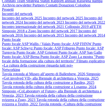
Comitato
Team
Strategia
Statuti
Rapporti annuali
Rassegna stampa
Archivio newsletter
Partners
Contatti
Donazioni
Colophon
Progetti
Incontri del network
Incontro del network 2025
Incontro del network 2025
Incontro del
network 2024
Incontro del network 2023
Incontro del network 2022
Incontro internazionale del network 2021
Colloquio 2019 all'ETH
Simposio 2018 a Zugo
Incontro del network 2017
Incontro del
network 2016
Incontro del network 2015
Incontro del network 2014
Punto focale
Punto focale ASP Wallis / Valais
Punto focale: ASP FHNW
Punto
focale: ASP Schwyz
Punto focale: ASP Friburgo
Punto focale: ASP
Turgovia
Punto focale: ASP Grigioni
Punto focale: ASP San Gallo
Punto focale: ASP Berna
Punto focale: ASP Zugo
La mostra "Punto
focale della formazione alla cultura del territorio"
Filmato esplicativo
«La cultura della costruzione riguarda tutti noi»
Networking
Tavola rotonda al Museo all’aperto di Ballenberg, 2026
Simposio
«Get involved VII» alla Biennale di architettura a Venezia, 2025
Tavola rotonda della cultura della costruzione a Basilea, 2025
Tavola rotonda della cultura della costruzione a Losanna, 2024
Simposio «CoLaboratory of Future» alla Biennale di architettura a
Venezia, 2023
Tavola rotonda della cultura della costruzione
svizzera a Zugo, 2023
Tavola rotonda della cultura della costruzione
svizzera a Teufen, 2022
Tavola rotonda «Cultura della costruzione