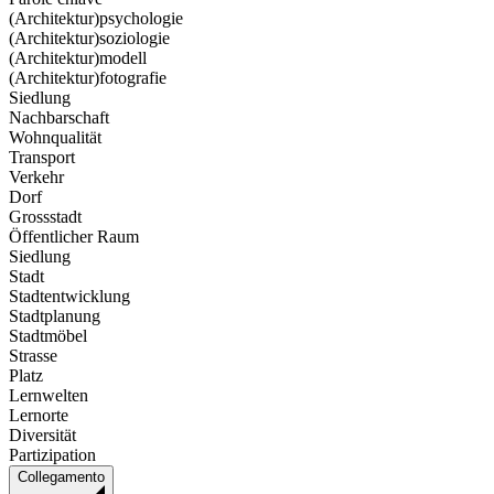
(Architektur)psychologie
(Architektur)soziologie
(Architektur)modell
(Architektur)fotografie
Siedlung
Nachbarschaft
Wohnqualität
Transport
Verkehr
Dorf
Grossstadt
Öffentlicher Raum
Siedlung
Stadt
Stadtentwicklung
Stadtplanung
Stadtmöbel
Strasse
Platz
Lernwelten
Lernorte
Diversität
Partizipation
Collegamento