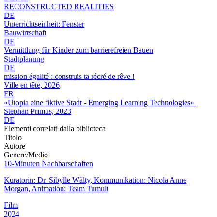
RECONSTRUCTED REALITIES
DE
Unterrichtseinheit: Fenster
Bauwirtschaft
DE
Vermittlung für Kinder zum barrierefreien Bauen
Stadtplanung
DE
mission égalité : construis ta récré de rêve !
Ville en tête, 2026
FR
«Utopia eine fiktive Stadt - Emerging Learning Technologies»
Stephan Primus, 2023
DE
Elementi correlati dalla biblioteca
Titolo
Autore
Genere/Medio
10-Minuten Nachbarschaften
Kuratorin: Dr. Sibylle Wälty, Kommunikation: Nicola Anne
Morgan, Animation: Team Tumult
Film
2024