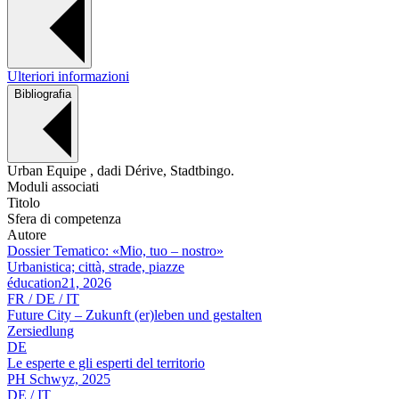
Ulteriori informazioni
Bibliografia
Urban Equipe , dadi Dérive, Stadtbingo.
Moduli associati
Titolo
Sfera di competenza
Autore
Dossier Tematico: «Mio, tuo – nostro»
Urbanistica; città, strade, piazze
éducation21, 2026
FR / DE / IT
Future City – Zukunft (er)leben und gestalten
Zersiedlung
DE
Le esperte e gli esperti del territorio
PH Schwyz, 2025
DE / IT