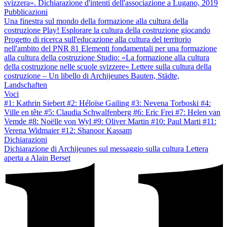
svizzera». Dichiarazione d'intenti dell'associazione a Lugano, 2019
Pubblicazioni
Una finestra sul mondo della formazione alla cultura della
costruzione
Play! Esplorare la cultura della costruzione giocando
Progetto di ricerca sull'educazione alla cultura del territorio
nell'ambito del PNR 81
Elementi fondamentali per una formazione
alla cultura della costruzione
Studio: «La formazione alla cultura
della costruzione nelle scuole svizzere»
Lettere sulla cultura della
costruzione – Un libello di Archijeunes
Bauten, Städte,
Landschaften
Voci
#1: Kathrin Siebert
#2: Héloïse Gailing
#3: Nevena Torboski
#4:
Ville en tête
#5: Claudia Schwalfenberg
#6: Eric Frei
#7: Helen van
Vemde
#8: Noëlle von Wyl
#9: Oliver Martin
#10: Paul Marti
#11:
Verena Widmaier
#12: Shanoor Kassam
Dichiarazioni
Dichiarazione di Archijeunes sul messaggio sulla cultura
Lettera
aperta a Alain Berset