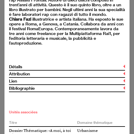
rap Assalti Frontali. Autore di dieci dischi composti in
YouTube
trent’anni di attività. Questo è il suo quinto libro, oltre a un
Facebook
libro illustrato per bambini. Negli ultimi anni la sua specialità
Revue de presse
è fare laboratori rap con ragazzi di tutto il mondo.
Chiara Fazi
illustratrice e artista italiana. Ha esposto le sue
Un projet commun
opere a Roma, a Genova, a Catania. Collabora da anni con
de SIA und BSA
il festival RomaEuropa. Contemporaneamente lavora da
tre anni come freelance per la Multipiattaforma Rai1, per
l’editoria letteraria e musicale, la pubblicità e
l’autoproduzione.
Soutenu par
Détails
Attribution
Titre
Lien
Cycle/Groupe cible
Il lago che combatte
Bibliographie
2. Cyle (8 à 12 ans)
Plus d'informations
Auteur
3. Cycle (12 à 15 ans)
Militant A | Chiara Fazi, Il lago che combatte, 2019.
Lycée
Militant A | Chiara Fazi
Archijeunes,
office@archijeunes.ch
, www.archijeunes.ch,
Adultes
Compte de dons: CH81 0900 0000 1071 5740 1
Éditeur/Auteur
case postale 907, 4001 Bâle
Domaine thématique/Tags
Unités associées
Contact
momo edizioni
Paysage
Empreinte
Titre
Domaine thématique
Aménagement du territoire
Année
Politique de confidentialité
Infrastructure
Dossier Thématique: «A moi, à toi
Urbanisme
Urbanisme