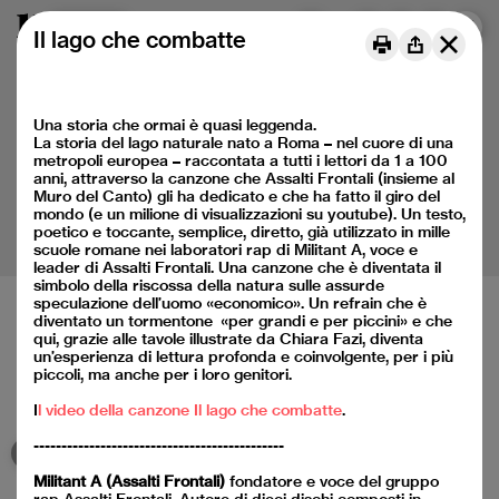
Menu
DE
FR
IT
Il lago che combatte
Una storia che ormai è quasi leggenda.
La storia del lago naturale nato a Roma – nel cuore di una
metropoli europea – raccontata a tutti i lettori da 1 a 100
anni, attraverso la canzone che Assalti Frontali (insieme al
Muro del Canto) gli ha dedicato e che ha fatto il giro del
mondo (e un milione di visualizzazioni su youtube). Un testo,
poetico e toccante, semplice, diretto, già utilizzato in mille
scuole romane nei laboratori rap di Militant A, voce e
leader di Assalti Frontali. Una canzone che è diventata il
simbolo della riscossa della natura sulle assurde
speculazione dell’uomo «economico». Un refrain che è
diventato un tormentone «per grandi e per piccini» e che
qui, grazie alle tavole illustrate da Chiara Fazi, diventa
un’esperienza di lettura profonda e coinvolgente, per i più
Baukulturelle Bildung für Kinder und Jugendliche
piccoli, ma anche per i loro genitori.
Médiation de la culture du bâti pour les jeunes
Mediazione della cultura della costruzione per le nuove
I
l video della canzone Il lago che combatte
.
generazioni
---------------------------------------------
Militant A (Assalti Frontali)
fondatore e voce del gruppo
Instagram