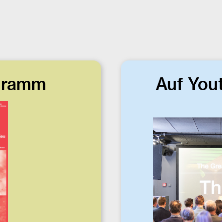
gramm
Auf You