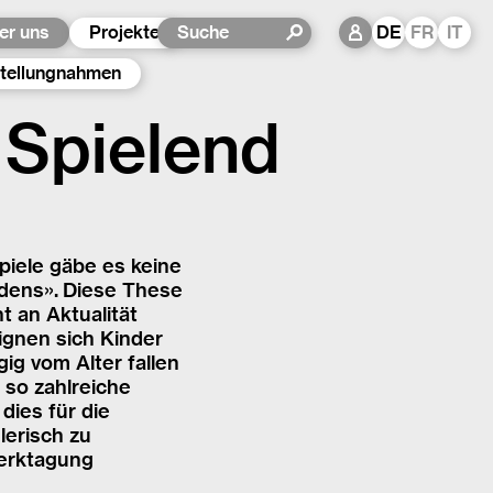
er uns
Projekte
DE
FR
IT
tellungnahmen
 Spielend
piele gäbe es keine
udens». Diese These
t an Aktualität
ignen sich Kinder
ig vom Alter fallen
 so zahlreiche
dies für die
lerisch zu
werktagung