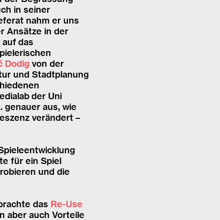
uch in seiner
eferat nahm er uns
er Ansätze in der
 auf das
pielerischen
ć Dodig
von der
ektur und Stadtplanung
schiedenen
dialab der Uni
. genauer aus, wie
oleszenz verändert –
 Spieleentwicklung
e für ein Spiel
robieren und die
 brachte das
Re-Use
n aber auch Vorteile