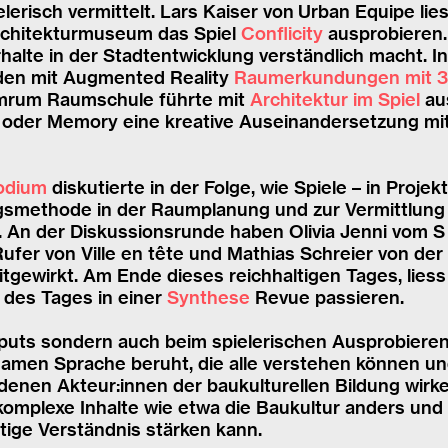
lerisch vermittelt. Lars Kaiser von Urban Equipe l
rchitekturmuseum das Spiel
Conflicity
ausprobieren.
rhalte in der Stadtentwicklung verständlich macht. 
den mit Augmented Reality
Raumerkundungen mit 
umrum Raumschule führte mit
Architektur im Spiel
aus
li oder Memory eine kreative Auseinandersetzung m
odium
diskutierte in der Folge, wie Spiele – in Proje
gsmethode in der Raumplanung und zur Vermittlung 
An der Diskussionsrunde haben Olivia Jenni vom S 
ufer von Ville en tête und Mathias Schreier von d
itgewirkt. Am Ende dieses reichhaltigen Tages, lie
 des Tages in einer
Synthese
Revue passieren.
puts sondern auch beim spielerischen Ausprobieren 
samen Sprache beruht, die alle verstehen können u
denen Akteur:innen der baukulturellen Bildung wirke
mplexe Inhalte wie etwa die Baukultur anders und v
tige Verständnis stärken kann.