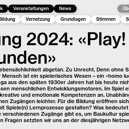
ek
Veranstaltungen
News
Üb
Bildung
Vernetzung
Grundlagen
Stimmen
S
ng 2024: «Play!
kunden»
 Nebensächlichkeit abgetan. Zu Unrecht. Denn ohne S
r Mensch ist ein spielerisches Wesen – ein «homo l
nga aus den späten 1930er Jahren hat bis heute nich
rossen menschlichen Entwicklungsmotoren. Im Spiel e
, kreative und emotionale Kompetenzen an. Unabhäng
en Zugängen leichter. Für die Bildung eröffnen sich
mit Spiele(n) Lernprozesse gestalten? Was bedeutet 
e verschiedenen Zugänge gibt es, um Baukultur spie
en Fragen setzten wir uns an der diesjährigen Netz