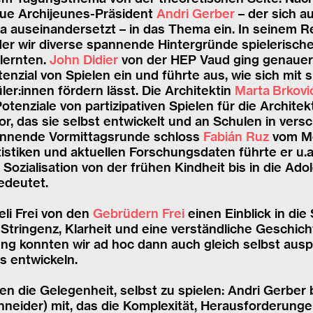
neue Archijeunes-Präsident
Andri Gerber
– der sich a
 auseinandersetzt – in das Thema ein. In seinem R
 der wir diverse spannende Hintergründe spielerisch
lernten.
John Didier
von der HEP Vaud ging genauer
nzial von Spielen ein und führte aus, wie sich mit s
er:innen fördern lässt. Die Architektin
Marta Brkovi
Potenziale von partizipativen Spielen für die Archit
vor, das sie selbst entwickelt und an Schulen in ver
pannende Vormittagsrunde schloss
Fabián Ruz
vom Me
istiken und aktuellen Forschungsdaten führte er u.a
r Sozialisation von der frühen Kindheit bis in die Ad
bedeutet.
li Frei von den
Gebrüdern Frei
einen Einblick in die
Stringenz, Klarheit und eine verständliche Geschicht
g konnten wir ad hoc dann auch gleich selbst ausp
s entwickeln.
n die Gelegenheit, selbst zu spielen: Andri Gerber
eider) mit, das die Komplexität, Herausforderunge