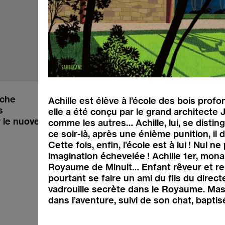
iche
Achille est élève à l’école des bois prof
s
elle a été conçu par le grand architecte
Instagram
r le nuove generazioni
comme les autres… Achille, lui, se disting
YouTube
ce soir-là, après une énième punition, i
Facebook
Cette fois, enfin, l’école est à lui ! Nul
Revue de presse
imagination échevelée ! Achille 1er, mo
Royaume de Minuit… Enfant rêveur et re
pourtant se faire un ami du fils du directe
vadrouille secrète dans le Royaume. Ma
dans l’aventure, suivi de son chat, baptis