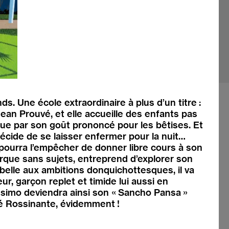
onds. Une école extraordinaire à plus d’un titre :
 Jean Prouvé, et elle accueille des enfants pas
ue par son goût prononcé pour les bêtises. Et
l décide de se laisser enfermer pour la nuit…
 ne pourra l’empêcher de donner libre cours à son
narque sans sujets, entreprend d’explorer son
belle aux ambitions donquichottesques, il va
ur, garçon replet et timide lui aussi en
ssimo deviendra ainsi son « Sancho Pansa »
é Rossinante, évidemment !