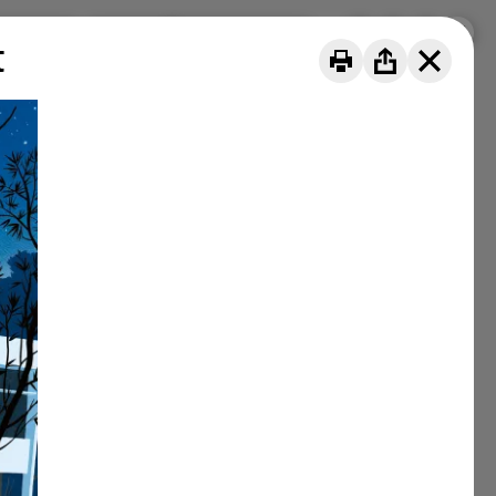
de nous
Projets
DE
FR
IT
t