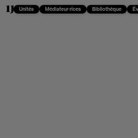
Unités
Médiateur·rices
Bibliothèque
É