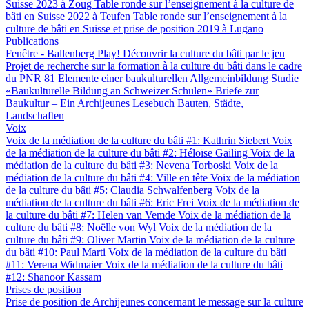
Suisse 2023 à Zoug
Table ronde sur l’enseignement à la culture de
bâti en Suisse 2022 à Teufen
Table ronde sur l’enseignement à la
culture de bâti en Suisse et prise de position 2019 à Lugano
Publications
Fenêtre - Ballenberg
Play! Découvrir la culture du bâti par le jeu
Projet de recherche sur la formation à la culture du bâti dans le cadre
du PNR 81
Elemente einer baukulturellen Allgemeinbildung
Studie
«Baukulturelle Bildung an Schweizer Schulen»
Briefe zur
Baukultur – Ein Archijeunes Lesebuch
Bauten, Städte,
Landschaften
Voix
Voix de la médiation de la culture du bâti #1: Kathrin Siebert
Voix
de la médiation de la culture du bâti #2: Héloïse Gailing
Voix de la
médiation de la culture du bâti #3: Nevena Torboski
Voix de la
médiation de la culture du bâti #4: Ville en tête
Voix de la médiation
de la culture du bâti #5: Claudia Schwalfenberg
Voix de la
médiation de la culture du bâti #6: Eric Frei
Voix de la médiation de
la culture du bâti #7: Helen van Vemde
Voix de la médiation de la
culture du bâti #8: Noëlle von Wyl
Voix de la médiation de la
culture du bâti #9: Oliver Martin
Voix de la médiation de la culture
du bâti #10: Paul Marti
Voix de la médiation de la culture du bâti
#11: Verena Widmaier
Voix de la médiation de la culture du bâti
#12: Shanoor Kassam
Prises de position
Prise de position de Archijeunes concernant le message sur la culture