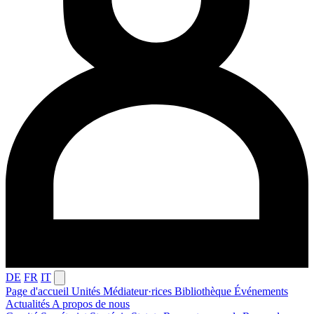
DE
FR
IT
Page d'accueil
Unités
Médiateur·rices
Bibliothèque
Événements
Actualités
A propos de nous