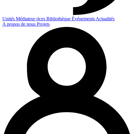
Unités
Médiateur·rices
Bibliothèque
Événements
Actualités
A propos de nous
Projets