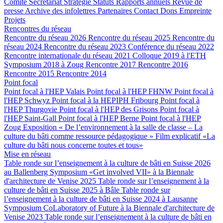
Comité
Secrétariat
Stratégie
Statuts
Rapports annuels
Revue de
presse
Archive des infolettres
Partenaires
Contact
Dons
Empreinte
Projets
Rencontres du réseau
Rencontre du réseau 2026
Rencontre du réseau 2025
Rencontre du
réseau 2024
Rencontre du réseau 2023
Conférence du réseau 2022
Rencontre internationale du réseau 2021
Colloque 2019 à l'ETH
Symposium 2018 à Zoug
Rencontre 2017
Rencontre 2016
Rencontre 2015
Rencontre 2014
Point focal
Point focal à l'HEP Valais
Point focal à l'HEP FHNW
Point focal à
l'HEP Schwyz
Point focal à la HEPIPH Fribourg
Point focal à
l'HEP Thurgovie
Point focal à l'HEP des Grisons
Point focal à
l'HEP Saint-Gall
Point focal à l'HEP Berne
Point focal à l'HEP
Zoug
Exposition « De l’environnement à la salle de classe – La
culture du bâti comme ressource pédagogique »
Film explicatif «La
culture du bâti nous concerne toutes et tous»
Mise en réseau
Table ronde sur l’enseignement à la culture de bâti en Suisse 2026
au Ballenberg
Symposium «Get involved VII» à la Biennale
d'architecture de Venise 2025
Table ronde sur l’enseignement à la
culture de bâti en Suisse 2025 à Bâle
Table ronde sur
l’enseignement à la culture de bâti en Suisse 2024 à Lausanne
Symposium CoLaboratory of Future à la Biennale d'architecture de
Venise 2023
Table ronde sur l’enseignement à la culture de bâti en