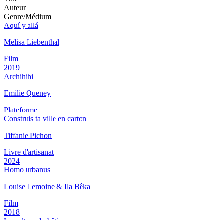
Auteur
Genre/Médium
Aquí y allá
Melisa Liebenthal
Film
2019
Archihihi
Emilie Queney
Plateforme
Construis ta ville en carton
Tiffanie Pichon
Livre d'artisanat
2024
Homo urbanus
Louise Lemoine & Ila Bêka
Film
2018