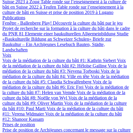
Suisse 2023 à Zoug
Table ronde sur l’enseignement à la culture de
bâti en Suisse 2022 à Teufen
Table ronde sur l’enseignement à la
culture de bâti en Suisse et prise de position 2019 à Lugano
Publications
Fenêtre - Ballenberg
Play! Découvrir la culture du bâti par le jeu
Projet de recherche sur la formation à la culture du bâti dans le cadre
du PNR 81
Elemente einer baukulturellen Allgemeinbildung
Studie
«Baukulturelle Bildung an Schweizer Schulen»
Briefe zur
Baukultur – Ein Archijeunes Lesebuch
Bauten, Städte,
Landschaften
Voix
Voix de la médiation de la culture du bâti #1: Kathrin Siebert
Voix
de la médiation de la culture du bâti #2: Héloïse Gailing
Voix de la
médiation de la culture du bâti #3: Nevena Torboski
Voix de la
médiation de la culture du bâti #4: Ville en tête
Voix de la médiation
de la culture du bâti #5: Claudia Schwalfenberg
Voix de la
médiation de la culture du bâti #6: Eric Frei
Voix de la médiation de
la culture du bâti #7: Helen van Vemde
Voix de la médiation de la
culture du bâti #8: Noëlle von Wyl
Voix de la médiation de la
culture du bâti #9: Oliver Martin
Voix de la médiation de la culture
du bâti #10: Paul Marti
Voix de la médiation de la culture du bâti
#11: Verena Widmaier
Voix de la médiation de la culture du bâti
#12: Shanoor Kassam
Prises de position
Prise de position de Archijeunes concernant le message sur la culture