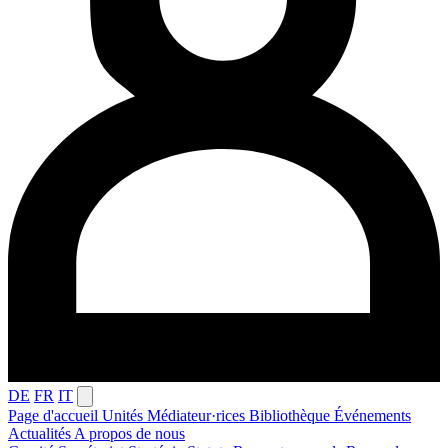
DE
FR
IT
Page d'accueil
Unités
Médiateur·rices
Bibliothèque
Événements
Actualités
A propos de nous