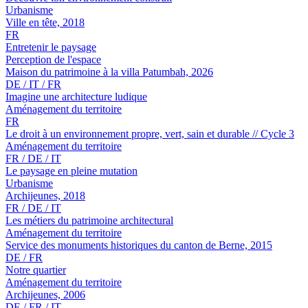
Urbanisme
Ville en tête, 2018
FR
Entretenir le paysage
Perception de l'espace
Maison du patrimoine à la villa Patumbah, 2026
DE / IT / FR
Imagine une architecture ludique
Aménagement du territoire
FR
Le droit à un environnement propre, vert, sain et durable // Cycle 3
Aménagement du territoire
FR / DE / IT
Le paysage en pleine mutation
Urbanisme
Archijeunes, 2018
FR / DE / IT
Les métiers du patrimoine architectural
Aménagement du territoire
Service des monuments historiques du canton de Berne, 2015
DE / FR
Notre quartier
Aménagement du territoire
Archijeunes, 2006
DE / FR / IT