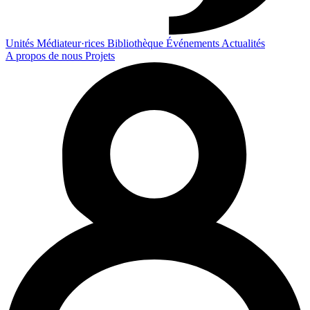
Unités
Médiateur·rices
Bibliothèque
Événements
Actualités
A propos de nous
Projets