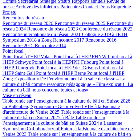
Comité
Secrétariat
Stratégie
Statuts
Rapports annuels
Revue de
presse
Archive des infolettres
Partenaires
Contact
Dons
Empreinte
Projets
Rencontres du réseau
Rencontre du réseau 2026
Rencontre du réseau 2025
Rencontre du
réseau 2024
Rencontre du réseau 2023
Conférence du réseau 2022
Rencontre internationale du réseau 2021
Colloque 2019 à l'ETH
Symposium 2018 à Zoug
Rencontre 2017
Rencontre 2016
Rencontre 2015
Rencontre 2014
Point focal
Point focal à l'HEP Valais
Point focal à l'HEP FHNW
Point focal à
l'HEP Schwyz
Point focal à la HEPIPH Fribourg
Point focal à
l'HEP Thurgovie
Point focal à l'HEP des Grisons
Point focal à
l'HEP Saint-Gall
Point focal à l'HEP Berne
Point focal à l'HEP
Zoug
Exposition « De l’environnement à la salle de classe – La
culture du bâti comme ressource pédagogique »
Film explicatif «La
culture du bâti nous concerne toutes et tous»
Mise en réseau
Table ronde sur l’enseignement à la culture de bâti en Suisse 2026
au Ballenberg
Symposium «Get involved VII» à la Biennale
d'architecture de Venise 2025
Table ronde sur l’enseignement à la
culture de bâti en Suisse 2025 à Bâle
Table ronde sur
l’enseignement à la culture de bâti en Suisse 2024 à Lausanne
Symposium CoLaboratory of Future à la Biennale d'architecture de
Venise 2023
Table ronde sur l’enseignement à la culture de bâti en