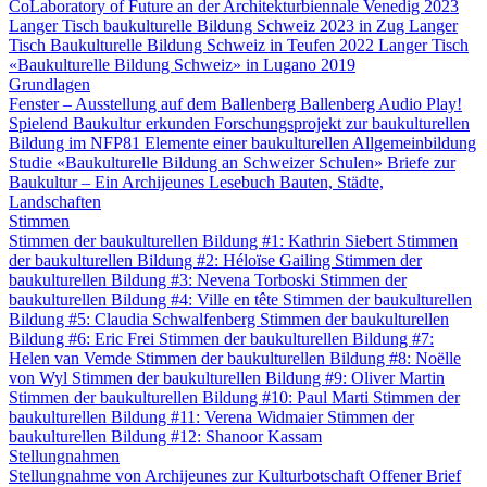
CoLaboratory of Future an der Architekturbiennale Venedig 2023
Langer Tisch baukulturelle Bildung Schweiz 2023 in Zug
Langer
Tisch Baukulturelle Bildung Schweiz in Teufen 2022
Langer Tisch
«Baukulturelle Bildung Schweiz» in Lugano 2019
Grundlagen
Fenster – Ausstellung auf dem Ballenberg
Ballenberg Audio
Play!
Spielend Baukultur erkunden
Forschungsprojekt zur baukulturellen
Bildung im NFP81
Elemente einer baukulturellen Allgemeinbildung
Studie «Baukulturelle Bildung an Schweizer Schulen»
Briefe zur
Baukultur – Ein Archijeunes Lesebuch
Bauten, Städte,
Landschaften
Stimmen
Stimmen der baukulturellen Bildung #1: Kathrin Siebert
Stimmen
der baukulturellen Bildung #2: Héloïse Gailing
Stimmen der
baukulturellen Bildung #3: Nevena Torboski
Stimmen der
baukulturellen Bildung #4: Ville en tête
Stimmen der baukulturellen
Bildung #5: Claudia Schwalfenberg
Stimmen der baukulturellen
Bildung #6: Eric Frei
Stimmen der baukulturellen Bildung #7:
Helen van Vemde
Stimmen der baukulturellen Bildung #8: Noëlle
von Wyl
Stimmen der baukulturellen Bildung #9: Oliver Martin
Stimmen der baukulturellen Bildung #10: Paul Marti
Stimmen der
baukulturellen Bildung #11: Verena Widmaier
Stimmen der
baukulturellen Bildung #12: Shanoor Kassam
Stellungnahmen
Stellungnahme von Archijeunes zur Kulturbotschaft
Offener Brief