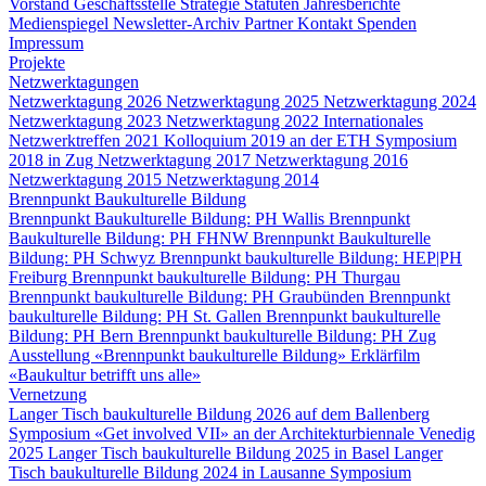
Vorstand
Geschäftsstelle
Strategie
Statuten
Jahresberichte
Medienspiegel
Newsletter-Archiv
Partner
Kontakt
Spenden
Impressum
Projekte
Netzwerktagungen
Netzwerktagung 2026
Netzwerktagung 2025
Netzwerktagung 2024
Netzwerktagung 2023
Netzwerktagung 2022
Internationales
Netzwerktreffen 2021
Kolloquium 2019 an der ETH
Symposium
2018 in Zug
Netzwerktagung 2017
Netzwerktagung 2016
Netzwerktagung 2015
Netzwerktagung 2014
Brennpunkt Baukulturelle Bildung
Brennpunkt Baukulturelle Bildung: PH Wallis
Brennpunkt
Baukulturelle Bildung: PH FHNW
Brennpunkt Baukulturelle
Bildung: PH Schwyz
Brennpunkt baukulturelle Bildung: HEP|PH
Freiburg
Brennpunkt baukulturelle Bildung: PH Thurgau
Brennpunkt baukulturelle Bildung: PH Graubünden
Brennpunkt
baukulturelle Bildung: PH St. Gallen
Brennpunkt baukulturelle
Bildung: PH Bern
Brennpunkt baukulturelle Bildung: PH Zug
Ausstellung «Brennpunkt baukulturelle Bildung»
Erklärfilm
«Baukultur betrifft uns alle»
Vernetzung
Langer Tisch baukulturelle Bildung 2026 auf dem Ballenberg
Symposium «Get involved VII» an der Architekturbiennale Venedig
2025
Langer Tisch baukulturelle Bildung 2025 in Basel
Langer
Tisch baukulturelle Bildung 2024 in Lausanne
Symposium