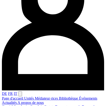
DE
FR
IT
Page d'accueil
Unités
Médiateur·rices
Bibliothèque
Événements
Actualités
A propos de nous