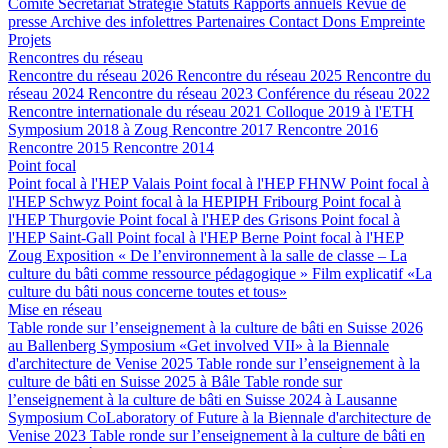
Comité
Secrétariat
Stratégie
Statuts
Rapports annuels
Revue de
presse
Archive des infolettres
Partenaires
Contact
Dons
Empreinte
Projets
Rencontres du réseau
Rencontre du réseau 2026
Rencontre du réseau 2025
Rencontre du
réseau 2024
Rencontre du réseau 2023
Conférence du réseau 2022
Rencontre internationale du réseau 2021
Colloque 2019 à l'ETH
Symposium 2018 à Zoug
Rencontre 2017
Rencontre 2016
Rencontre 2015
Rencontre 2014
Point focal
Point focal à l'HEP Valais
Point focal à l'HEP FHNW
Point focal à
l'HEP Schwyz
Point focal à la HEPIPH Fribourg
Point focal à
l'HEP Thurgovie
Point focal à l'HEP des Grisons
Point focal à
l'HEP Saint-Gall
Point focal à l'HEP Berne
Point focal à l'HEP
Zoug
Exposition « De l’environnement à la salle de classe – La
culture du bâti comme ressource pédagogique »
Film explicatif «La
culture du bâti nous concerne toutes et tous»
Mise en réseau
Table ronde sur l’enseignement à la culture de bâti en Suisse 2026
au Ballenberg
Symposium «Get involved VII» à la Biennale
d'architecture de Venise 2025
Table ronde sur l’enseignement à la
culture de bâti en Suisse 2025 à Bâle
Table ronde sur
l’enseignement à la culture de bâti en Suisse 2024 à Lausanne
Symposium CoLaboratory of Future à la Biennale d'architecture de
Venise 2023
Table ronde sur l’enseignement à la culture de bâti en