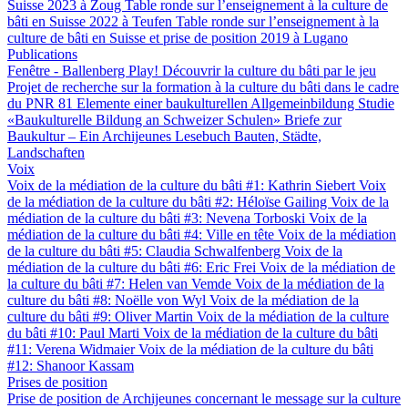
Suisse 2023 à Zoug
Table ronde sur l’enseignement à la culture de
bâti en Suisse 2022 à Teufen
Table ronde sur l’enseignement à la
culture de bâti en Suisse et prise de position 2019 à Lugano
Publications
Fenêtre - Ballenberg
Play! Découvrir la culture du bâti par le jeu
Projet de recherche sur la formation à la culture du bâti dans le cadre
du PNR 81
Elemente einer baukulturellen Allgemeinbildung
Studie
«Baukulturelle Bildung an Schweizer Schulen»
Briefe zur
Baukultur – Ein Archijeunes Lesebuch
Bauten, Städte,
Landschaften
Voix
Voix de la médiation de la culture du bâti #1: Kathrin Siebert
Voix
de la médiation de la culture du bâti #2: Héloïse Gailing
Voix de la
médiation de la culture du bâti #3: Nevena Torboski
Voix de la
médiation de la culture du bâti #4: Ville en tête
Voix de la médiation
de la culture du bâti #5: Claudia Schwalfenberg
Voix de la
médiation de la culture du bâti #6: Eric Frei
Voix de la médiation de
la culture du bâti #7: Helen van Vemde
Voix de la médiation de la
culture du bâti #8: Noëlle von Wyl
Voix de la médiation de la
culture du bâti #9: Oliver Martin
Voix de la médiation de la culture
du bâti #10: Paul Marti
Voix de la médiation de la culture du bâti
#11: Verena Widmaier
Voix de la médiation de la culture du bâti
#12: Shanoor Kassam
Prises de position
Prise de position de Archijeunes concernant le message sur la culture