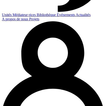
Unités
Médiateur·rices
Bibliothèque
Événements
Actualités
A propos de nous
Projets