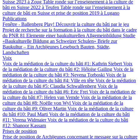
Suisse 2023 à Zoug
Table ronde sur l’enseignement à la culture de
bâti en Suisse 2022 à Teufen
Table ronde sur l’enseignement à la
culture de bâti en Suisse et prise de position 2019 à Lugano
Publications
Fenêtre - Ballenberg
Play! Découvrir la culture du bâti par le jeu
Projet de recherche sur la formation à la culture du bâti dans le cadre
du PNR 81
Elemente einer baukulturellen Allgemeinbildung
Studie
«Baukulturelle Bildung an Schweizer Schulen»
Briefe zur
Baukultur – Ein Archijeunes Lesebuch
Bauten, Städte,
Landschaften
Voix
Voix de la médiation de la culture du bâti #1: Kathrin Siebert
Voix
de la médiation de la culture du bâti #2: Héloïse Gailing
Voix de la
médiation de la culture du bâti #3: Nevena Torboski
Voix de la
médiation de la culture du bâti #4: Ville en tête
Voix de la médiation
de la culture du bâti #5: Claudia Schwalfenberg
Voix de la
médiation de la culture du bâti #6: Eric Frei
Voix de la médiation de
la culture du bâti #7: Helen van Vemde
Voix de la médiation de la
culture du bâti #8: Noëlle von Wyl
Voix de la médiation de la
culture du bâti #9: Oliver Martin
Voix de la médiation de la culture
du bâti #10: Paul Marti
Voix de la médiation de la culture du bâti
#11: Verena Widmaier
Voix de la médiation de la culture du bâti
#12: Shanoor Kassam
Prises de position
Prise de position de Archijeunes concernant le message sur la culture