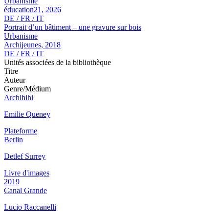
Urbanisme
éducation21, 2026
DE / FR / IT
Portrait d’un bâtiment – une gravure sur bois
Urbanisme
Archijeunes, 2018
DE / FR / IT
Unités associées de la bibliothèque
Titre
Auteur
Genre/Médium
Archihihi
Emilie Queney
Plateforme
Berlin
Detlef Surrey
Livre d'images
2019
Canal Grande
Lucio Raccanelli