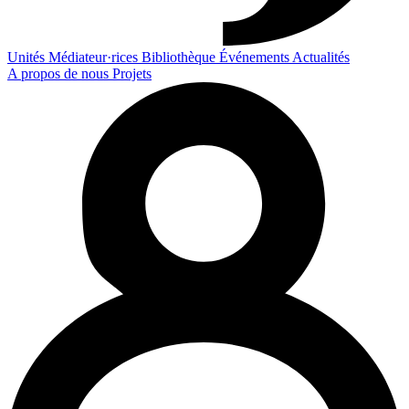
Unités
Médiateur·rices
Bibliothèque
Événements
Actualités
A propos de nous
Projets