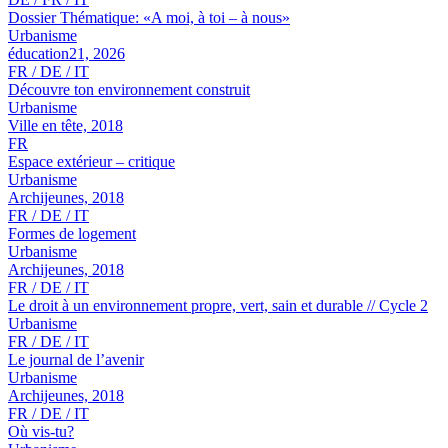
Dossier Thématique: «A moi, à toi – à nous»
Urbanisme
éducation21, 2026
FR / DE / IT
Découvre ton environnement construit
Urbanisme
Ville en tête, 2018
FR
Espace extérieur – critique
Urbanisme
Archijeunes, 2018
FR / DE / IT
Formes de logement
Urbanisme
Archijeunes, 2018
FR / DE / IT
Le droit à un environnement propre, vert, sain et durable // Cycle 2
Urbanisme
FR / DE / IT
Le journal de l’avenir
Urbanisme
Archijeunes, 2018
FR / DE / IT
Où vis-tu?