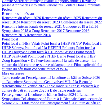
Comité
Secrétariat
Stratégie
Statuts
Rapports annuels
Revue de
presse
Archive des infolettres
Partenaires
Contact
Dons
Empreinte
Projets
Rencontres du réseau
Rencontre du réseau 2026
Rencontre du réseau 2025
Rencontre du
réseau 2024
Rencontre du réseau 2023
Conférence du réseau 2022
Rencontre internationale du réseau 2021
Colloque 2019 à l'ETH
Symposium 2018 à Zoug
Rencontre 2017
Rencontre 2016
Rencontre 2015
Rencontre 2014
Point focal
Point focal à l'HEP Valais
Point focal à l'HEP FHNW
Point focal à
l'HEP Schwyz
Point focal à la HEPIPH Fribourg
Point focal à
l'HEP Thurgovie
Point focal à l'HEP des Grisons
Point focal à
l'HEP Saint-Gall
Point focal à l'HEP Berne
Point focal à l'HEP
Zoug
Exposition « De l’environnement à la salle de classe – La
culture du bâti comme ressource pédagogique »
Film explicatif «La
culture du bâti nous concerne toutes et tous»
Mise en réseau
Table ronde sur l’enseignement à la culture de bâti en Suisse 2026
au Ballenberg
Symposium «Get involved VII» à la Biennale
d'architecture de Venise 2025
Table ronde sur l’enseignement à la
culture de bâti en Suisse 2025 à Bâle
Table ronde sur
l’enseignement à la culture de bâti en Suisse 2024 à Lausanne
Symposium CoLaboratory of Future à la Biennale d'architecture de
Venise 2023
Table ronde sur l’enseignement à la culture de bâti en