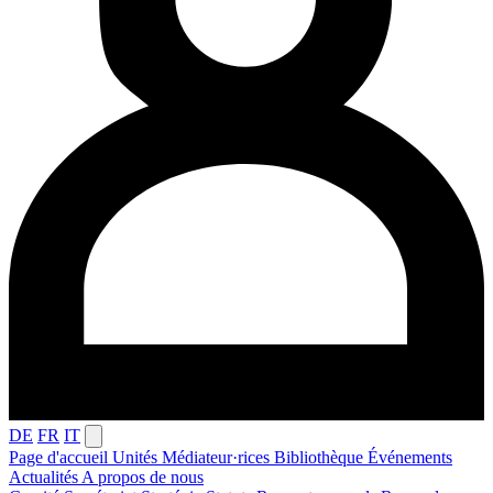
DE
FR
IT
Page d'accueil
Unités
Médiateur·rices
Bibliothèque
Événements
Actualités
A propos de nous