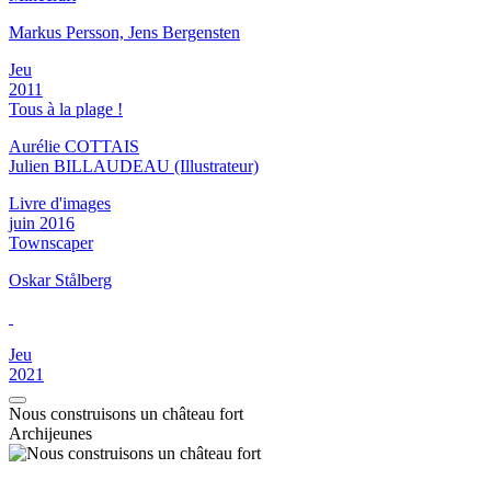
Markus Persson, Jens Bergensten
Jeu
2011
Tous à la plage !
Aurélie COTTAIS
Julien BILLAUDEAU (Illustrateur)
Livre d'images
juin 2016
Townscaper
Oskar Stålberg
Jeu
2021
Nous construisons un château fort
Archijeunes