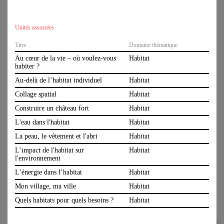
Facebook
Domaine thématique
Revue de presse
Matériel
Perception de l'espace
Habitat
Un projet commun
Unités associées
Karton
de SIA und BSA
Holz
Matière
Stoffe
Titre
Domaine thématique
Activités créatrices et manuelles (textiles, artisanales)
Sciences humaines et sociales
Au cœur de la vie – où voulez-vous
Habitat
habiter ?
Période de temps
Au-delà de l’habitat individuel
Habitat
Série de leçons
Semaine spéciale
Soutenu par
Collage spatial
Habitat
Encadrement pédagogique
Construire un château fort
Habitat
Avec expert/e
L'eau dans l'habitat
Habitat
Langue
La peau, le vêtement et l'abri
Habitat
Allemand
L’impact de l'habitat sur
Habitat
l'environnement
Canton
Archijeunes,
office@archijeunes.ch
, www.archijeunes.ch, Compte de
L’énergie dans l’habitat
dons: CH81 0900 0000 1071 5740 1
Habitat
Suisse entière
case postale 907, 4001 Bâle
Mon village, ma ville
Habitat
Contact
Région et villes
Empreinte
Quels habitats pour quels besoins ?
Habitat
Politique de confidentialité
Suisse entière