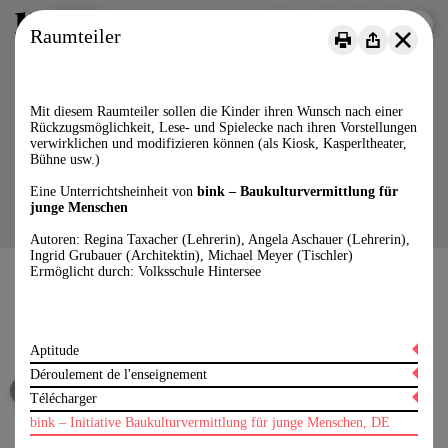
Menu
DE
FR
IT
Raumteiler
Mit diesem Raumteiler sollen die Kinder ihren Wunsch nach einer
Rückzugsmöglichkeit, Lese- und Spielecke nach ihren Vorstellungen
verwirklichen und modifizieren können (als Kiosk, Kasperltheater,
Bühne usw.)
Eine Unterrichtsheinheit von
bink – Baukulturvermittlung für
junge Menschen
Autoren: Regina Taxacher (Lehrerin), Angela Aschauer (Lehrerin),
Ingrid Grubauer (Architektin), Michael Meyer (Tischler)
Ermöglicht durch: Volksschule Hintersee
Baukulturelle Bildung für Kinder und Jugendliche
Médiation de la culture du bâti pour les jeunes
Aptitude
Mediazione della cultura della costruzione per le nuove generazioni
Déroulement de l'enseignement
Cycle
Télécharger
Objectifs éducatif
1. Cycle (4 à 8 ans)
Instagram
bink – Initiative Baukulturvermittlung für junge Menschen, DE
2. Cyle (8 à 12 ans)
Le matériel destiné à cette unité d'enseignement est disponible auprès de l'éditeur.
Anschauliches Verbinden von Reflexionen über Raumbedürfnisse mit einem
YouTube
Veuillez cliquer ici.
praktisch-handwerklichen Gestaltungsprozess.