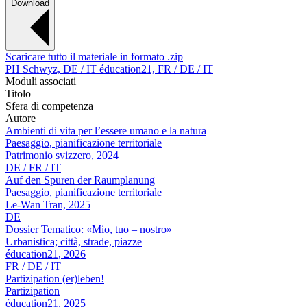
Download
Scaricare tutto il materiale in formato .zip
PH Schwyz, DE / IT
éducation21, FR / DE / IT
Moduli associati
Titolo
Sfera di competenza
Autore
Ambienti di vita per l’essere umano e la natura
Paesaggio, pianificazione territoriale
Patrimonio svizzero, 2024
DE / FR / IT
Auf den Spuren der Raumplanung
Paesaggio, pianificazione territoriale
Le-Wan Tran, 2025
DE
Dossier Tematico: «Mio, tuo – nostro»
Urbanistica; città, strade, piazze
éducation21, 2026
FR / DE / IT
Partizipation (er)leben!
Partizipation
éducation21, 2025