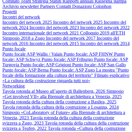
Comitato
Team
Strategia
Statuti
Rapporti annuali
Rassegna stampa
Archivio newsletter
Partners
Contatti
Donazioni
Colophon
Progetti
Incontri del network
Incontro del network 2025
Incontro del network 2025
Incontro del
network 2024
Incontro del network 2023
Incontro del network 2022
Incontro internazionale del network 2021
Colloquio 2019 all'ETH
Simposio 2018 a Zugo
Incontro del network 2017
Incontro del
network 2016
Incontro del network 2015
Incontro del network 2014
Punto focale
Punto focale ASP Wallis / Valais
Punto focale: ASP FHNW
Punto
focale: ASP Schwyz
Punto focale: ASP Friburgo
Punto focale: ASP
Turgovia
Punto focale: ASP Grigioni
Punto focale: ASP San Gallo
Punto focale: ASP Berna
Punto focale: ASP Zugo
La mostra "Punto
focale della formazione alla cultura del territorio"
Filmato esplicativo
«La cultura della costruzione riguarda tutti noi»
Networking
Tavola rotonda al Museo all’aperto di Ballenberg, 2026
Simposio
«Get involved VII» alla Biennale di architettura a Venezia, 2025
Tavola rotonda della cultura della costruzione a Basilea, 2025
Tavola rotonda della cultura della costruzione a Losanna, 2024
Simposio «CoLaboratory of Future» alla Biennale di architettura a
Venezia, 2023
Tavola rotonda della cultura della costruzione
svizzera a Zugo, 2023
Tavola rotonda della cultura della costruzione
svizzera a Teufen, 2022
Tavola rotonda «Cultura della costruzione