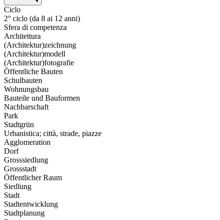
Ciclo
2° ciclo (da 8 ai 12 anni)
Sfera di competenza
Architettura
(Architektur)zeichnung
(Architektur)modell
(Architektur)fotografie
Öffentliche Bauten
Schulbauten
Wohnungsbau
Bauteile und Bauformen
Nachbarschaft
Park
Stadtgrün
Urbanistica; città, strade, piazze
Agglomeration
Dorf
Grosssiedlung
Grossstadt
Öffentlicher Raum
Siedlung
Stadt
Stadtentwicklung
Stadtplanung