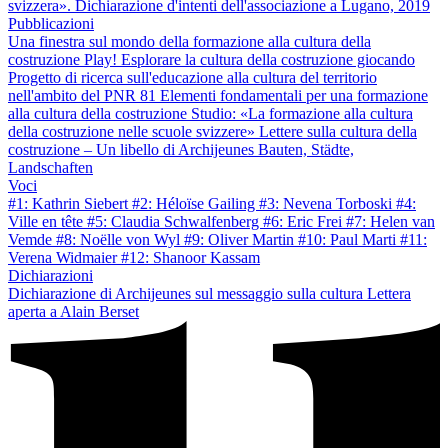
svizzera». Dichiarazione d'intenti dell'associazione a Lugano, 2019
Pubblicazioni
Una finestra sul mondo della formazione alla cultura della
costruzione
Play! Esplorare la cultura della costruzione giocando
Progetto di ricerca sull'educazione alla cultura del territorio
nell'ambito del PNR 81
Elementi fondamentali per una formazione
alla cultura della costruzione
Studio: «La formazione alla cultura
della costruzione nelle scuole svizzere»
Lettere sulla cultura della
costruzione – Un libello di Archijeunes
Bauten, Städte,
Landschaften
Voci
#1: Kathrin Siebert
#2: Héloïse Gailing
#3: Nevena Torboski
#4:
Ville en tête
#5: Claudia Schwalfenberg
#6: Eric Frei
#7: Helen van
Vemde
#8: Noëlle von Wyl
#9: Oliver Martin
#10: Paul Marti
#11:
Verena Widmaier
#12: Shanoor Kassam
Dichiarazioni
Dichiarazione di Archijeunes sul messaggio sulla cultura
Lettera
aperta a Alain Berset