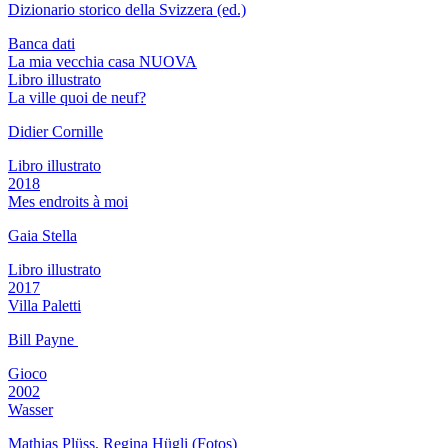
Dizionario storico della Svizzera (ed.)
Banca dati
La mia vecchia casa NUOVA
Libro illustrato
La ville quoi de neuf?
Didier Cornille
Libro illustrato
2018
Mes endroits à moi
Gaia Stella
Libro illustrato
2017
Villa Paletti
Bill Payne
Gioco
2002
Wasser
Mathias Plüss, Regina Hügli (Fotos)