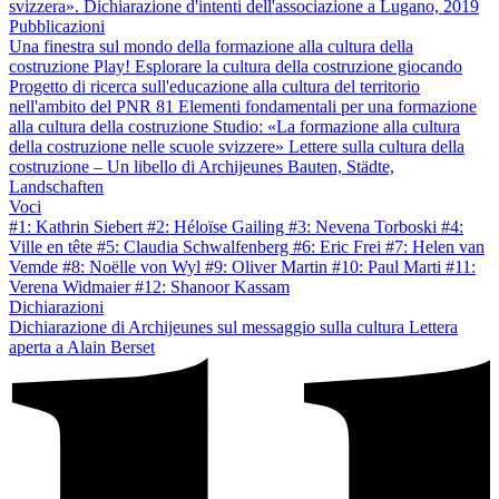
svizzera». Dichiarazione d'intenti dell'associazione a Lugano, 2019
Pubblicazioni
Una finestra sul mondo della formazione alla cultura della
costruzione
Play! Esplorare la cultura della costruzione giocando
Progetto di ricerca sull'educazione alla cultura del territorio
nell'ambito del PNR 81
Elementi fondamentali per una formazione
alla cultura della costruzione
Studio: «La formazione alla cultura
della costruzione nelle scuole svizzere»
Lettere sulla cultura della
costruzione – Un libello di Archijeunes
Bauten, Städte,
Landschaften
Voci
#1: Kathrin Siebert
#2: Héloïse Gailing
#3: Nevena Torboski
#4:
Ville en tête
#5: Claudia Schwalfenberg
#6: Eric Frei
#7: Helen van
Vemde
#8: Noëlle von Wyl
#9: Oliver Martin
#10: Paul Marti
#11:
Verena Widmaier
#12: Shanoor Kassam
Dichiarazioni
Dichiarazione di Archijeunes sul messaggio sulla cultura
Lettera
aperta a Alain Berset