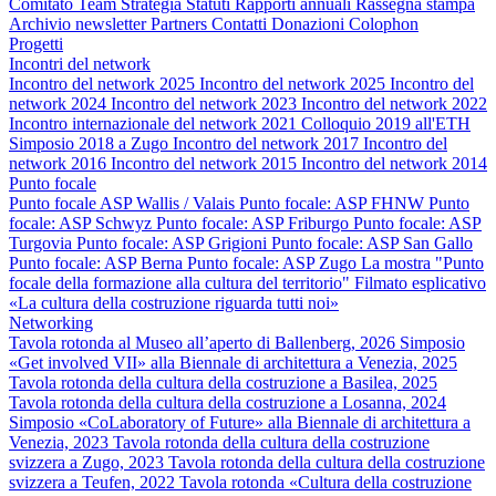
Comitato
Team
Strategia
Statuti
Rapporti annuali
Rassegna stampa
Archivio newsletter
Partners
Contatti
Donazioni
Colophon
Progetti
Incontri del network
Incontro del network 2025
Incontro del network 2025
Incontro del
network 2024
Incontro del network 2023
Incontro del network 2022
Incontro internazionale del network 2021
Colloquio 2019 all'ETH
Simposio 2018 a Zugo
Incontro del network 2017
Incontro del
network 2016
Incontro del network 2015
Incontro del network 2014
Punto focale
Punto focale ASP Wallis / Valais
Punto focale: ASP FHNW
Punto
focale: ASP Schwyz
Punto focale: ASP Friburgo
Punto focale: ASP
Turgovia
Punto focale: ASP Grigioni
Punto focale: ASP San Gallo
Punto focale: ASP Berna
Punto focale: ASP Zugo
La mostra "Punto
focale della formazione alla cultura del territorio"
Filmato esplicativo
«La cultura della costruzione riguarda tutti noi»
Networking
Tavola rotonda al Museo all’aperto di Ballenberg, 2026
Simposio
«Get involved VII» alla Biennale di architettura a Venezia, 2025
Tavola rotonda della cultura della costruzione a Basilea, 2025
Tavola rotonda della cultura della costruzione a Losanna, 2024
Simposio «CoLaboratory of Future» alla Biennale di architettura a
Venezia, 2023
Tavola rotonda della cultura della costruzione
svizzera a Zugo, 2023
Tavola rotonda della cultura della costruzione
svizzera a Teufen, 2022
Tavola rotonda «Cultura della costruzione