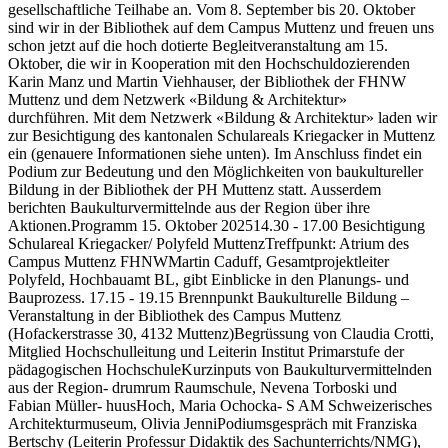
gesellschaftliche Teilhabe an. Vom 8. September bis 20. Oktober
sind wir in der Bibliothek auf dem Campus Muttenz und freuen uns
schon jetzt auf die hoch dotierte Begleitveranstaltung am 15.
Oktober, die wir in Kooperation mit den Hochschuldozierenden
Karin Manz und Martin Viehhauser, der Bibliothek der FHNW
Muttenz und dem Netzwerk «Bildung & Architektur»
durchführen. Mit dem Netzwerk «Bildung & Architektur» laden wir
zur Besichtigung des kantonalen Schulareals Kriegacker in Muttenz
ein (genauere Informationen siehe unten). Im Anschluss findet ein
Podium zur Bedeutung und den Möglichkeiten von baukultureller
Bildung in der Bibliothek der PH Muttenz statt. Ausserdem
berichten Baukulturvermittelnde aus der Region über ihre
Aktionen.Programm 15. Oktober 202514.30 - 17.00 Besichtigung
Schulareal Kriegacker/ Polyfeld MuttenzTreffpunkt: Atrium des
Campus Muttenz FHNWMartin Caduff, Gesamtprojektleiter
Polyfeld, Hochbauamt BL, gibt Einblicke in den Planungs- und
Bauprozess. 17.15 - 19.15 Brennpunkt Baukulturelle Bildung –
Veranstaltung in der Bibliothek des Campus Muttenz
(Hofackerstrasse 30, 4132 Muttenz)Begrüssung von Claudia Crotti,
Mitglied Hochschulleitung und Leiterin Institut Primarstufe der
pädagogischen HochschuleKurzinputs von Baukulturvermittelnden
aus der Region- drumrum Raumschule, Nevena Torboski und
Fabian Müller- huusHoch, Maria Ochocka- S AM Schweizerisches
Architekturmuseum, Olivia JenniPodiumsgespräch mit Franziska
Bertschy (Leiterin Professur Didaktik des Sachunterrichts/NMG),