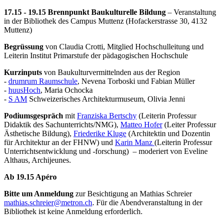
17.15 - 19.15 Brennpunkt Baukulturelle Bildung
– Veranstaltung
in der Bibliothek des Campus Muttenz (Hofackerstrasse 30, 4132
Muttenz)
Begrüssung
von Claudia Crotti, Mitglied Hochschulleitung und
Leiterin Institut Primarstufe der pädagogischen Hochschule
Kurzinputs
von Baukulturvermittelnden aus der Region
-
drumrum Raumschule
, Nevena Torboski und Fabian Müller
-
huusHoch
, Maria Ochocka
-
S AM
Schweizerisches Architekturmuseum, Olivia Jenni
Podiumsgespräch
mit
Franziska Bertschy
(Leiterin Professur
Didaktik des Sachunterrichts/NMG),
Matteo Hofer
(Leiter Professur
Ästhetische Bildung),
Friederike Kluge
(Architektin und Dozentin
für Architektur an der FHNW) und
Karin Manz
(Leiterin Professur
Unterrichtsentwicklung und -forschung) – moderiert von Eveline
Althaus, Archijeunes.
Ab 19.15 Apéro
Bitte um Anmeldung
zur Besichtigung an Mathias Schreier
mathias.schreier@metron.ch
. Für die Abendveranstaltung in der
Bibliothek ist keine Anmeldung erforderlich.