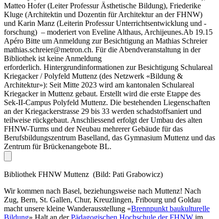
Matteo Hofer (Leiter Professur Ästhetische Bildung), Friederike
Kluge (Architektin und Dozentin für Architektur an der FHNW)
und Karin Manz (Leiterin Professur Unterrichtsentwicklung und -
forschung) – moderiert von Eveline Althaus, Archijeunes.Ab 19.15
Apéro Bitte um Anmeldung zur Besichtigung an Mathias Schreier
mathias.schreier@metron.ch. Für die Abendveranstaltung in der
Bibliothek ist keine Anmeldung
erforderlich. Hintergrundinformationen zur Besichtigung Schulareal
Kriegacker / Polyfeld Muttenz (des Netzwerk «Bildung &
Architektur»): Seit Mitte 2023 wird am kantonalen Schulareal
Kriegacker in Muttenz gebaut. Erstellt wird die erste Etappe des
Sek-II-Campus Polyfeld Muttenz. Die bestehenden Liegenschaften
an der Kriegackerstrasse 29 bis 33 werden schadstoffsaniert und
teilweise rückgebaut. Anschliessend erfolgt der Umbau des alten
FHNW-Turms und der Neubau mehrerer Gebäude für das
Berufsbildungszentrum Baselland, das Gymnasium Muttenz und das
Zentrum für Brückenangebote BL.
Bibliothek FHNW Muttenz (Bild: Pati Grabowicz)
Wir kommen nach Basel, beziehungsweise nach Muttenz! Nach
Zug, Bern, St. Gallen, Chur, Kreuzlingen, Fribourg und Goldau
macht unsere kleine Wanderausstellung «
Brennpunkt baukulturelle
Bildung
» Halt an der
Pädagogischen Hochschule der FHNW
im