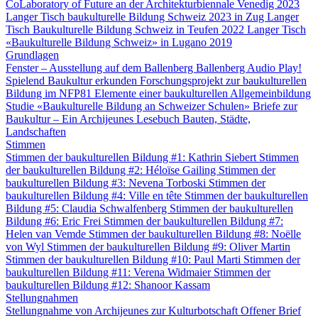
CoLaboratory of Future an der Architekturbiennale Venedig 2023
Langer Tisch baukulturelle Bildung Schweiz 2023 in Zug
Langer
Tisch Baukulturelle Bildung Schweiz in Teufen 2022
Langer Tisch
«Baukulturelle Bildung Schweiz» in Lugano 2019
Grundlagen
Fenster – Ausstellung auf dem Ballenberg
Ballenberg Audio
Play!
Spielend Baukultur erkunden
Forschungsprojekt zur baukulturellen
Bildung im NFP81
Elemente einer baukulturellen Allgemeinbildung
Studie «Baukulturelle Bildung an Schweizer Schulen»
Briefe zur
Baukultur – Ein Archijeunes Lesebuch
Bauten, Städte,
Landschaften
Stimmen
Stimmen der baukulturellen Bildung #1: Kathrin Siebert
Stimmen
der baukulturellen Bildung #2: Héloïse Gailing
Stimmen der
baukulturellen Bildung #3: Nevena Torboski
Stimmen der
baukulturellen Bildung #4: Ville en tête
Stimmen der baukulturellen
Bildung #5: Claudia Schwalfenberg
Stimmen der baukulturellen
Bildung #6: Eric Frei
Stimmen der baukulturellen Bildung #7:
Helen van Vemde
Stimmen der baukulturellen Bildung #8: Noëlle
von Wyl
Stimmen der baukulturellen Bildung #9: Oliver Martin
Stimmen der baukulturellen Bildung #10: Paul Marti
Stimmen der
baukulturellen Bildung #11: Verena Widmaier
Stimmen der
baukulturellen Bildung #12: Shanoor Kassam
Stellungnahmen
Stellungnahme von Archijeunes zur Kulturbotschaft
Offener Brief