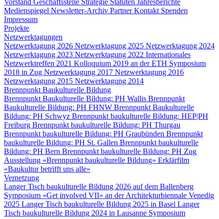
Vorstand
Geschäftsstelle
Strategie
Statuten
Jahresberichte
Medienspiegel
Newsletter-Archiv
Partner
Kontakt
Spenden
Impressum
Projekte
Netzwerktagungen
Netzwerktagung 2026
Netzwerktagung 2025
Netzwerktagung 2024
Netzwerktagung 2023
Netzwerktagung 2022
Internationales
Netzwerktreffen 2021
Kolloquium 2019 an der ETH
Symposium
2018 in Zug
Netzwerktagung 2017
Netzwerktagung 2016
Netzwerktagung 2015
Netzwerktagung 2014
Brennpunkt Baukulturelle Bildung
Brennpunkt Baukulturelle Bildung: PH Wallis
Brennpunkt
Baukulturelle Bildung: PH FHNW
Brennpunkt Baukulturelle
Bildung: PH Schwyz
Brennpunkt baukulturelle Bildung: HEP|PH
Freiburg
Brennpunkt baukulturelle Bildung: PH Thurgau
Brennpunkt baukulturelle Bildung: PH Graubünden
Brennpunkt
baukulturelle Bildung: PH St. Gallen
Brennpunkt baukulturelle
Bildung: PH Bern
Brennpunkt baukulturelle Bildung: PH Zug
Ausstellung «Brennpunkt baukulturelle Bildung»
Erklärfilm
«Baukultur betrifft uns alle»
Vernetzung
Langer Tisch baukulturelle Bildung 2026 auf dem Ballenberg
Symposium «Get involved VII» an der Architekturbiennale Venedig
2025
Langer Tisch baukulturelle Bildung 2025 in Basel
Langer
Tisch baukulturelle Bildung 2024 in Lausanne
Symposium