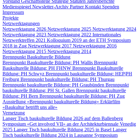
Vorstand
Geschäftsstelle
Strategie
Statuten
Jahresberichte
Medienspiegel
Newsletter-Archiv
Partner
Kontakt
Spenden
Impressum
Projekte
Netzwerktagungen
Netzwerktagung 2026
Netzwerktagung 2025
Netzwerktagung 2024
Netzwerktagung 2023
Netzwerktagung 2022
Internationales
Netzwerktreffen 2021
Kolloquium 2019 an der ETH
Symposium
2018 in Zug
Netzwerktagung 2017
Netzwerktagung 2016
Netzwerktagung 2015
Netzwerktagung 2014
Brennpunkt Baukulturelle Bildung
Brennpunkt Baukulturelle Bildung: PH Wallis
Brennpunkt
Baukulturelle Bildung: PH FHNW
Brennpunkt Baukulturelle
Bildung: PH Schwyz
Brennpunkt baukulturelle Bildung: HEP|PH
Freiburg
Brennpunkt baukulturelle Bildung: PH Thurgau
Brennpunkt baukulturelle Bildung: PH Graubünden
Brennpunkt
baukulturelle Bildung: PH St. Gallen
Brennpunkt baukulturelle
Bildung: PH Bern
Brennpunkt baukulturelle Bildung: PH Zug
Ausstellung «Brennpunkt baukulturelle Bildung»
Erklärfilm
«Baukultur betrifft uns alle»
Vernetzung
Langer Tisch baukulturelle Bildung 2026 auf dem Ballenberg
Symposium «Get involved VII» an der Architekturbiennale Venedig
2025
Langer Tisch baukulturelle Bildung 2025 in Basel
Langer
Tisch baukulturelle Bildung 2024 in Lausanne
Symposium