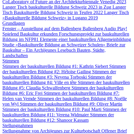
CoLaboratory of Future an der Architekturbiennale Venedig 2023
Langer Tisch baukulturelle Bildung Schweiz 2023 in Zug
Langer
Tisch Baukulturelle Bildung Schweiz in Teufen 2022
Langer Tisch
«Baukulturelle Bildung Schweiz» in Lugano 2019
Grundlagen
Fenster – Ausstellung auf dem Ballenberg
Ballenberg Audio
Play!
Spielend Baukultur erkunden
Forschungsprojekt zur baukulturellen
Bildung im NFP81
Elemente einer baukulturellen Allgemeinbildung
Studie «Baukulturelle Bildung an Schweizer Schulen»
Briefe zur
Baukultur – Ein Archijeunes Lesebuch
Bauten, Städte,
Landschaften
Stimmen
Stimmen der baukulturellen Bildung #1: Kathrin Siebert
Stimmen
der baukulturellen Bildung #2: Héloïse Gailing
Stimmen der
baukulturellen Bildung #3: Nevena Torboski
Stimmen der
baukulturellen Bildung #4: Ville en tête
Stimmen der baukulturellen
Bildung #5: Claudia Schwalfenberg
Stimmen der baukulturellen
Bildung #6: Eric Frei
Stimmen der baukulturellen Bildung #7:
Helen van Vemde
Stimmen der baukulturellen Bildung #8: Noëlle
von Wyl
Stimmen der baukulturellen Bildung #9: Oliver Martin
Stimmen der baukulturellen Bildung #10: Paul Marti
Stimmen der
baukulturellen Bildung #11: Verena Widmaier
Stimmen der
baukulturellen Bildung #12: Shanoor Kassam
Stellungnahmen
Stellungnahme von Archijeunes zur Kulturbotschaft
Offener Brief