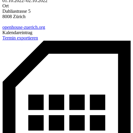
01.10.2022–02.10.2022
Ort
Dahliastrasse 5
8008 Zürich
openhouse-zuerich.org
Kalendareintrag
Termin exportieren