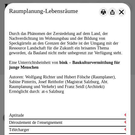
Menu
DE
FR
IT
Raumplanung-Lebensräume
Durch das Phänomen der Zersiedelung auf dem Land, der
Nachverdichtung im Wohnungsbau und der Bildung von
Speckgürteln an den Grenzen der Städte ist der Umgang mit der
Ressource Landschaft für die Zukunft ein brisantes Thema
geworden, da Bauland nicht mehr unbegrenzt zur Verfügung steht.
Eine Unterrichtsheinheit von
bink – Baukulturvermittlung für
junge Menschen
Autoren: Wolfgang Richter und Hubert Fölsche (Raumplaner),
Sabine Pinterits, Josef Reithofer (Magistrat Salzburg, Abt.
Raumplanung und Verkehr) und Franz Seidl (Architekt)
Ermöglicht durch: at-s Salzburg
Baukulturelle Bildung für Kinder und Jugendliche
Médiation de la culture du bâti pour les jeunes
Mediazione della cultura della costruzione per le nuove generazioni
Aptitude
Déroulement de l'enseignement
Cycle
Instagram
Télécharger
YouTube
Objectifs éducatif
3. Cycle (12 à 15 ans)