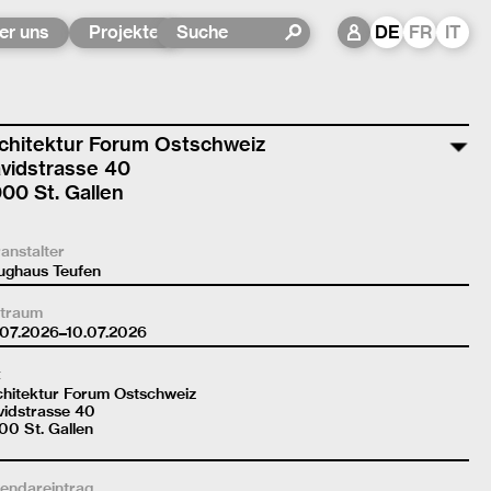
er uns
Projekte
DE
FR
IT
chitektur Forum Ostschweiz
vidstrasse 40
00 St. Gallen
anstalter
ughaus Teufen
itraum
.07.2026–10.07.2026
t
chitektur Forum Ostschweiz
vidstrasse 40
0 St. Gallen
endareintrag