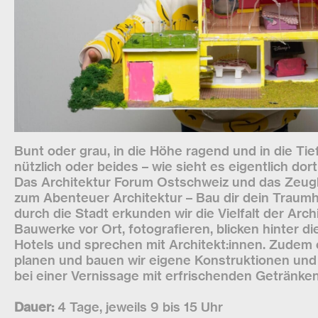
Bunt oder grau, in die Höhe ragend und in die Tie
nützlich oder beides – wie sieht es eigentlich dor
Das Architektur Forum Ostschweiz und das Zeug
zum Abenteuer Architektur – Bau dir dein Traumh
durch die Stadt erkunden wir die Vielfalt der Arch
Bauwerke vor Ort, fotografieren, blicken hinter di
Hotels und sprechen mit Architekt:innen. Zudem 
planen und bauen wir eigene Konstruktionen und
bei einer Vernissage mit erfrischenden Getränke
Dauer:
4 Tage, jeweils 9 bis 15 Uhr