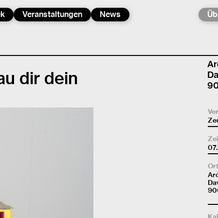
ek
Veranstaltungen
News
Üb
Ar
u dir dein
Da
90
Ver
Ze
Ze
07
Or
Ar
Da
900
Kal