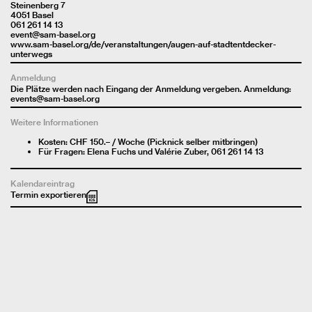
Steinenberg 7
4051 Basel
061 261 14 13
event@sam-basel.org
www.sam-basel.org/de/veranstaltungen/augen-auf-stadtentdecker-
unterwegs
Anmeldung
Die Plätze werden nach Eingang der Anmeldung vergeben. Anmeldung:
events@sam-basel.org
Weitere Informationen
Kosten: CHF 150.– / Woche (Picknick selber mitbringen)
Für Fragen: Elena Fuchs und Valérie Zuber, 061 261 14 13
Kalendareintrag
Termin exportieren