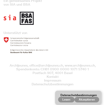
Ein gemeinsames Projekt
von SIA und BSA
Unterstützt von
Archijeunes,
office@archijeunes.ch
, www.archijeunes.ch,
Spendenkonto: CH81 0900 0000 1071 5740 1
Postfach 907, 4001 Basel
Kontakt
Impressum
Datenschutzbestimmungen
Datenschutzbestimmungen
Lesen
Akzeptieren