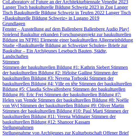
CoLaboratory of Future an der Architekturbiennale Venedig 2023
Langer Tisch baukulturelle Bildung Schweiz 2023 in Zug
Langer
Tisch Baukulturelle Bildung Schweiz in Teufen 2022
Langer Tisch
«Baukulturelle Bildung Schweiz» in Lugano 2019
Grundlagen
Fenster – Ausstellung auf dem Ballenberg
Ballenberg Audio
Play!
Spielend Baukultur erkunden
Forschungsprojekt zur baukulturellen
Bildung im NFP81
Elemente einer baukulturellen Allgemeinbildung
Studie «Baukulturelle Bildung an Schweizer Schulen»
Briefe zur
Baukultur – Ein Archijeunes Lesebuch
Bauten, Städte,
Landschaften
Stimmen
Stimmen der baukulturellen Bildung #1: Kathrin Siebert
Stimmen
der baukulturellen Bildung #2: Héloïse Gailing
Stimmen der
baukulturellen Bildung #3: Nevena Torboski
Stimmen der
baukulturellen Bildung #4: Ville en tête
Stimmen der baukulturellen
Bildung #5: Claudia Schwalfenberg
Stimmen der baukulturellen
Bildung #6: Eric Frei
Stimmen der baukulturellen Bildung #7:
Helen van Vemde
Stimmen der baukulturellen Bildung #8: Noëlle
von Wyl
Stimmen der baukulturellen Bildung #9: Oliver Martin
Stimmen der baukulturellen Bildung #10: Paul Marti
Stimmen der
baukulturellen Bildung #11: Verena Widmaier
Stimmen der
baukulturellen Bildung #12: Shanoor Kassam
Stellungnahmen
Stellungnahme von Archijeunes zur Kulturbotschaft
Offener Brief