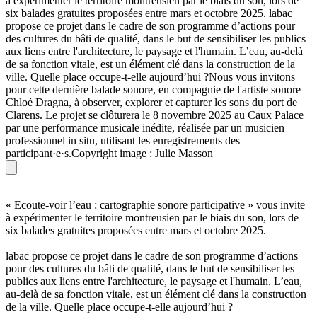
à expérimenter le territoire montreusien par le biais du son, lors de
six balades gratuites proposées entre mars et octobre 2025. labac
propose ce projet dans le cadre de son programme d’actions pour
des cultures du bâti de qualité, dans le but de sensibiliser les publics
aux liens entre l'architecture, le paysage et l'humain. L’eau, au-delà
de sa fonction vitale, est un élément clé dans la construction de la
ville. Quelle place occupe-t-elle aujourd’hui ?Nous vous invitons
pour cette dernière balade sonore, en compagnie de l'artiste sonore
Chloé Dragna, à observer, explorer et capturer les sons du port de
Clarens. Le projet se clôturera le 8 novembre 2025 au Caux Palace
par une performance musicale inédite, réalisée par un musicien
professionnel in situ, utilisant les enregistrements des
participant·e·s.Copyright image : Julie Masson
« Ecoute-voir l’eau : cartographie sonore participative » vous invite
à expérimenter le territoire montreusien par le biais du son, lors de
six balades gratuites proposées entre mars et octobre 2025.
labac propose ce projet dans le cadre de son programme d’actions
pour des cultures du bâti de qualité, dans le but de sensibiliser les
publics aux liens entre l'architecture, le paysage et l'humain. L’eau,
au-delà de sa fonction vitale, est un élément clé dans la construction
de la ville. Quelle place occupe-t-elle aujourd’hui ?