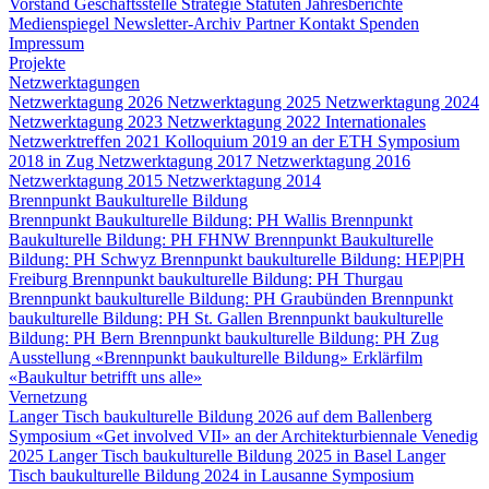
Vorstand
Geschäftsstelle
Strategie
Statuten
Jahresberichte
Medienspiegel
Newsletter-Archiv
Partner
Kontakt
Spenden
Impressum
Projekte
Netzwerktagungen
Netzwerktagung 2026
Netzwerktagung 2025
Netzwerktagung 2024
Netzwerktagung 2023
Netzwerktagung 2022
Internationales
Netzwerktreffen 2021
Kolloquium 2019 an der ETH
Symposium
2018 in Zug
Netzwerktagung 2017
Netzwerktagung 2016
Netzwerktagung 2015
Netzwerktagung 2014
Brennpunkt Baukulturelle Bildung
Brennpunkt Baukulturelle Bildung: PH Wallis
Brennpunkt
Baukulturelle Bildung: PH FHNW
Brennpunkt Baukulturelle
Bildung: PH Schwyz
Brennpunkt baukulturelle Bildung: HEP|PH
Freiburg
Brennpunkt baukulturelle Bildung: PH Thurgau
Brennpunkt baukulturelle Bildung: PH Graubünden
Brennpunkt
baukulturelle Bildung: PH St. Gallen
Brennpunkt baukulturelle
Bildung: PH Bern
Brennpunkt baukulturelle Bildung: PH Zug
Ausstellung «Brennpunkt baukulturelle Bildung»
Erklärfilm
«Baukultur betrifft uns alle»
Vernetzung
Langer Tisch baukulturelle Bildung 2026 auf dem Ballenberg
Symposium «Get involved VII» an der Architekturbiennale Venedig
2025
Langer Tisch baukulturelle Bildung 2025 in Basel
Langer
Tisch baukulturelle Bildung 2024 in Lausanne
Symposium