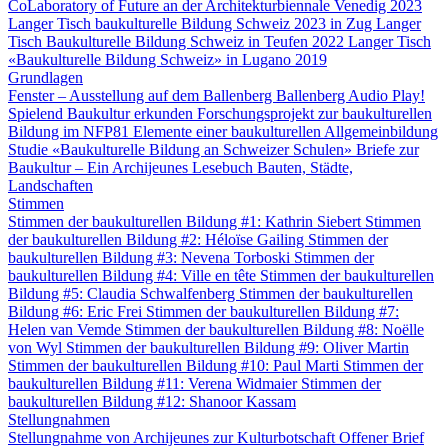
CoLaboratory of Future an der Architekturbiennale Venedig 2023
Langer Tisch baukulturelle Bildung Schweiz 2023 in Zug
Langer
Tisch Baukulturelle Bildung Schweiz in Teufen 2022
Langer Tisch
«Baukulturelle Bildung Schweiz» in Lugano 2019
Grundlagen
Fenster – Ausstellung auf dem Ballenberg
Ballenberg Audio
Play!
Spielend Baukultur erkunden
Forschungsprojekt zur baukulturellen
Bildung im NFP81
Elemente einer baukulturellen Allgemeinbildung
Studie «Baukulturelle Bildung an Schweizer Schulen»
Briefe zur
Baukultur – Ein Archijeunes Lesebuch
Bauten, Städte,
Landschaften
Stimmen
Stimmen der baukulturellen Bildung #1: Kathrin Siebert
Stimmen
der baukulturellen Bildung #2: Héloïse Gailing
Stimmen der
baukulturellen Bildung #3: Nevena Torboski
Stimmen der
baukulturellen Bildung #4: Ville en tête
Stimmen der baukulturellen
Bildung #5: Claudia Schwalfenberg
Stimmen der baukulturellen
Bildung #6: Eric Frei
Stimmen der baukulturellen Bildung #7:
Helen van Vemde
Stimmen der baukulturellen Bildung #8: Noëlle
von Wyl
Stimmen der baukulturellen Bildung #9: Oliver Martin
Stimmen der baukulturellen Bildung #10: Paul Marti
Stimmen der
baukulturellen Bildung #11: Verena Widmaier
Stimmen der
baukulturellen Bildung #12: Shanoor Kassam
Stellungnahmen
Stellungnahme von Archijeunes zur Kulturbotschaft
Offener Brief