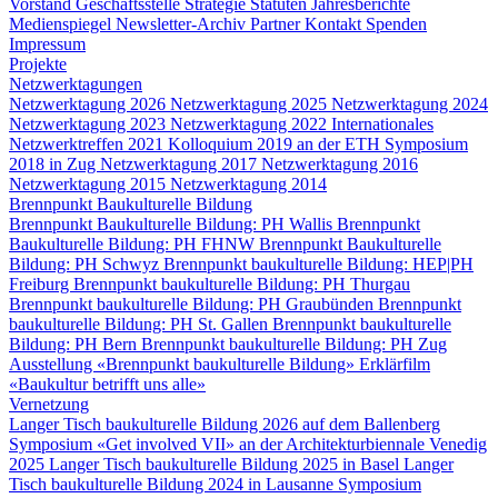
Vorstand
Geschäftsstelle
Strategie
Statuten
Jahresberichte
Medienspiegel
Newsletter-Archiv
Partner
Kontakt
Spenden
Impressum
Projekte
Netzwerktagungen
Netzwerktagung 2026
Netzwerktagung 2025
Netzwerktagung 2024
Netzwerktagung 2023
Netzwerktagung 2022
Internationales
Netzwerktreffen 2021
Kolloquium 2019 an der ETH
Symposium
2018 in Zug
Netzwerktagung 2017
Netzwerktagung 2016
Netzwerktagung 2015
Netzwerktagung 2014
Brennpunkt Baukulturelle Bildung
Brennpunkt Baukulturelle Bildung: PH Wallis
Brennpunkt
Baukulturelle Bildung: PH FHNW
Brennpunkt Baukulturelle
Bildung: PH Schwyz
Brennpunkt baukulturelle Bildung: HEP|PH
Freiburg
Brennpunkt baukulturelle Bildung: PH Thurgau
Brennpunkt baukulturelle Bildung: PH Graubünden
Brennpunkt
baukulturelle Bildung: PH St. Gallen
Brennpunkt baukulturelle
Bildung: PH Bern
Brennpunkt baukulturelle Bildung: PH Zug
Ausstellung «Brennpunkt baukulturelle Bildung»
Erklärfilm
«Baukultur betrifft uns alle»
Vernetzung
Langer Tisch baukulturelle Bildung 2026 auf dem Ballenberg
Symposium «Get involved VII» an der Architekturbiennale Venedig
2025
Langer Tisch baukulturelle Bildung 2025 in Basel
Langer
Tisch baukulturelle Bildung 2024 in Lausanne
Symposium