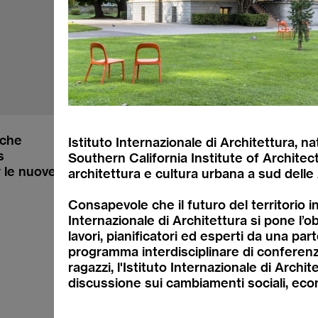
iche
Istituto Internazionale di Architettura,
s
Southern California Institute of Architec
Instagram
r le nuove generazioni
architettura e cultura urbana a sud delle 
YouTube
Facebook
Consapevole che il futuro del territorio in c
Medienspiegel
Internazionale di Architettura si pone l’ob
lavori, pianificatori ed esperti da una parte
programma interdisciplinare di conferenze
ragazzi, l'Istituto Internazionale di Archit
discussione sui cambiamenti sociali, econo