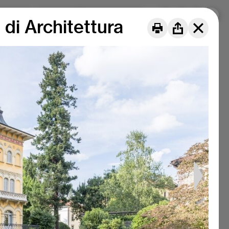
er uns
Projekte
DE
FR
IT
 di Architettura