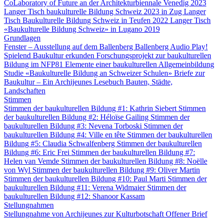
CoLaboratory of Future an der Architekturbiennale Venedig 2023
Langer Tisch baukulturelle Bildung Schweiz 2023 in Zug
Langer
Tisch Baukulturelle Bildung Schweiz in Teufen 2022
Langer Tisch
«Baukulturelle Bildung Schweiz» in Lugano 2019
Grundlagen
Fenster – Ausstellung auf dem Ballenberg
Ballenberg Audio
Play!
Spielend Baukultur erkunden
Forschungsprojekt zur baukulturellen
Bildung im NFP81
Elemente einer baukulturellen Allgemeinbildung
Studie «Baukulturelle Bildung an Schweizer Schulen»
Briefe zur
Baukultur – Ein Archijeunes Lesebuch
Bauten, Städte,
Landschaften
Stimmen
Stimmen der baukulturellen Bildung #1: Kathrin Siebert
Stimmen
der baukulturellen Bildung #2: Héloïse Gailing
Stimmen der
baukulturellen Bildung #3: Nevena Torboski
Stimmen der
baukulturellen Bildung #4: Ville en tête
Stimmen der baukulturellen
Bildung #5: Claudia Schwalfenberg
Stimmen der baukulturellen
Bildung #6: Eric Frei
Stimmen der baukulturellen Bildung #7:
Helen van Vemde
Stimmen der baukulturellen Bildung #8: Noëlle
von Wyl
Stimmen der baukulturellen Bildung #9: Oliver Martin
Stimmen der baukulturellen Bildung #10: Paul Marti
Stimmen der
baukulturellen Bildung #11: Verena Widmaier
Stimmen der
baukulturellen Bildung #12: Shanoor Kassam
Stellungnahmen
Stellungnahme von Archijeunes zur Kulturbotschaft
Offener Brief