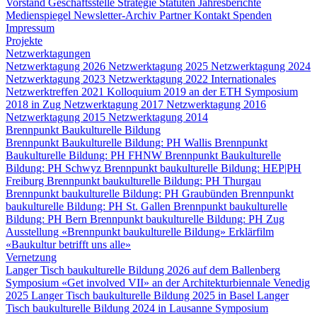
Vorstand
Geschäftsstelle
Strategie
Statuten
Jahresberichte
Medienspiegel
Newsletter-Archiv
Partner
Kontakt
Spenden
Impressum
Projekte
Netzwerktagungen
Netzwerktagung 2026
Netzwerktagung 2025
Netzwerktagung 2024
Netzwerktagung 2023
Netzwerktagung 2022
Internationales
Netzwerktreffen 2021
Kolloquium 2019 an der ETH
Symposium
2018 in Zug
Netzwerktagung 2017
Netzwerktagung 2016
Netzwerktagung 2015
Netzwerktagung 2014
Brennpunkt Baukulturelle Bildung
Brennpunkt Baukulturelle Bildung: PH Wallis
Brennpunkt
Baukulturelle Bildung: PH FHNW
Brennpunkt Baukulturelle
Bildung: PH Schwyz
Brennpunkt baukulturelle Bildung: HEP|PH
Freiburg
Brennpunkt baukulturelle Bildung: PH Thurgau
Brennpunkt baukulturelle Bildung: PH Graubünden
Brennpunkt
baukulturelle Bildung: PH St. Gallen
Brennpunkt baukulturelle
Bildung: PH Bern
Brennpunkt baukulturelle Bildung: PH Zug
Ausstellung «Brennpunkt baukulturelle Bildung»
Erklärfilm
«Baukultur betrifft uns alle»
Vernetzung
Langer Tisch baukulturelle Bildung 2026 auf dem Ballenberg
Symposium «Get involved VII» an der Architekturbiennale Venedig
2025
Langer Tisch baukulturelle Bildung 2025 in Basel
Langer
Tisch baukulturelle Bildung 2024 in Lausanne
Symposium