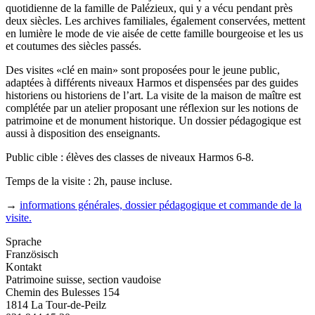
quotidienne de la famille de Palézieux, qui y a vécu pendant près
deux siècles. Les archives familiales, également conservées, mettent
en lumière le mode de vie aisée de cette famille bourgeoise et les us
et coutumes des siècles passés.
Des visites «clé en main» sont proposées pour le jeune public,
adaptées à différents niveaux Harmos et dispensées par des guides
historiens ou historiens de l’art. La visite de la maison de maître est
complétée par un atelier proposant une réflexion sur les notions de
patrimoine et de monument historique. Un dossier pédagogique est
aussi à disposition des enseignants.
Public cible : élèves des classes de niveaux Harmos 6-8.
Temps de la visite : 2h, pause incluse.
→
informations générales, dossier pédagogique et commande de la
visite.
Sprache
Französisch
Kontakt
Patrimoine suisse, section vaudoise
Chemin des Bulesses 154
1814 La Tour-de-Peilz