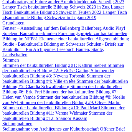
CoLaboratory of Future an der Architekturbiennale Venedig 2023
Langer Tisch baukulturelle Bildung Schweiz 2023 in Zug
Langer
Tisch Baukulturelle Bildung Schweiz in Teufen 2022
Langer Tisch
«Baukulturelle Bildung Schweiz» in Lugano 2019
Grundlagen
Fenster – Ausstellung auf dem Ballenberg
Ballenberg Audio
Play!
Spielend Baukultur erkunden
Forschungsprojekt zur baukulturellen
Bildung im NFP81
Elemente einer baukulturellen Allgemeinbildung
Studie «Baukulturelle Bildung an Schweizer Schulen»
Briefe zur
Baukultur – Ein Archijeunes Lesebuch
Bauten, Städte,
Landschaften
Stimmen
Stimmen der baukulturellen Bildung #1: Kathrin Siebert
Stimmen
der baukulturellen Bildung #2: Héloïse Gailing
Stimmen der
baukulturellen Bildung #3: Nevena Torboski
Stimmen der
baukulturellen Bildung #4: Ville en tête
Stimmen der baukulturellen
Bildung #5: Claudia Schwalfenberg
Stimmen der baukulturellen
Bildung #6: Eric Frei
Stimmen der baukulturellen Bildung #7:
Helen van Vemde
Stimmen der baukulturellen Bildung #8: Noëlle
von Wyl
Stimmen der baukulturellen Bildung #9: Oliver Martin
Stimmen der baukulturellen Bildung #10: Paul Marti
Stimmen der
baukulturellen Bildung #11: Verena Widmaier
Stimmen der
baukulturellen Bildung #12: Shanoor Kassam
Stellungnahmen
Stellungnahme von Archijeunes zur Kulturbotschaft
Offener Brief