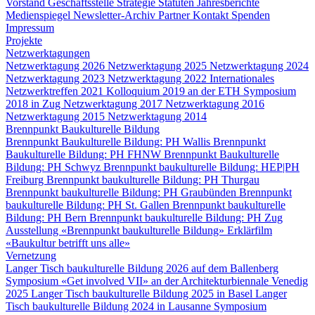
Vorstand
Geschäftsstelle
Strategie
Statuten
Jahresberichte
Medienspiegel
Newsletter-Archiv
Partner
Kontakt
Spenden
Impressum
Projekte
Netzwerktagungen
Netzwerktagung 2026
Netzwerktagung 2025
Netzwerktagung 2024
Netzwerktagung 2023
Netzwerktagung 2022
Internationales
Netzwerktreffen 2021
Kolloquium 2019 an der ETH
Symposium
2018 in Zug
Netzwerktagung 2017
Netzwerktagung 2016
Netzwerktagung 2015
Netzwerktagung 2014
Brennpunkt Baukulturelle Bildung
Brennpunkt Baukulturelle Bildung: PH Wallis
Brennpunkt
Baukulturelle Bildung: PH FHNW
Brennpunkt Baukulturelle
Bildung: PH Schwyz
Brennpunkt baukulturelle Bildung: HEP|PH
Freiburg
Brennpunkt baukulturelle Bildung: PH Thurgau
Brennpunkt baukulturelle Bildung: PH Graubünden
Brennpunkt
baukulturelle Bildung: PH St. Gallen
Brennpunkt baukulturelle
Bildung: PH Bern
Brennpunkt baukulturelle Bildung: PH Zug
Ausstellung «Brennpunkt baukulturelle Bildung»
Erklärfilm
«Baukultur betrifft uns alle»
Vernetzung
Langer Tisch baukulturelle Bildung 2026 auf dem Ballenberg
Symposium «Get involved VII» an der Architekturbiennale Venedig
2025
Langer Tisch baukulturelle Bildung 2025 in Basel
Langer
Tisch baukulturelle Bildung 2024 in Lausanne
Symposium