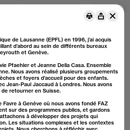
er uns
Projekte
DE
FR
IT
ique de Lausanne (EPFL) en 1996, j’ai acquis
llant d’abord au sein de différents bureaux
Beyrouth et Genève.
lvie Pfaehler et Jeanne Della Casa. Ensemble
nne. Nous avons réalisé plusieurs groupements
crèches et foyers d’accueil pour des enfants.
avec Jean-Paul Jaccaud à Londres. Nous avons
 de retourner en Suisse.
ue Favre à Genève où nous avons fondé FAZ
ement sur des programmes publics, et gardons
 attachons à développer des projets qui
on. Les situations complexes et les contextes
rojets. Nous cherchons à réfléchir avec