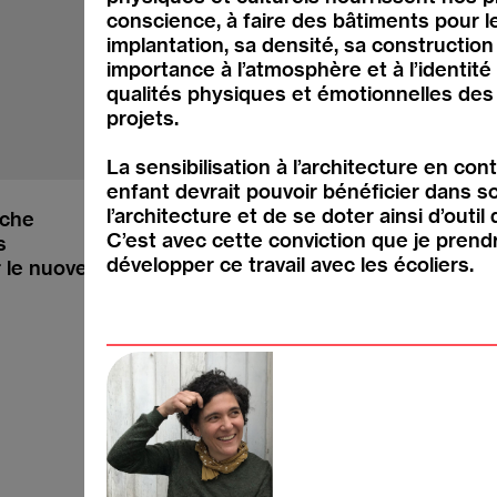
conscience, à faire des bâtiments pour l
implantation, sa densité, sa constructi
importance à l’atmosphère et à l’identit
qualités physiques et émotionnelles des
projets.
La sensibilisation à l’architecture en co
enfant devrait pouvoir bénéficier dans s
l’architecture et de se doter ainsi d’out
iche
C’est avec cette conviction que je prendr
s
Instagram
développer ce travail avec les écoliers.
r le nuove generazioni
YouTube
Facebook
Medienspiegel