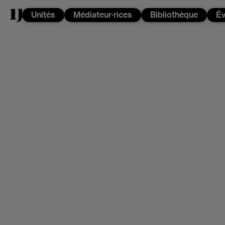
Unités
Médiateur·rices
Bibliothèque
É