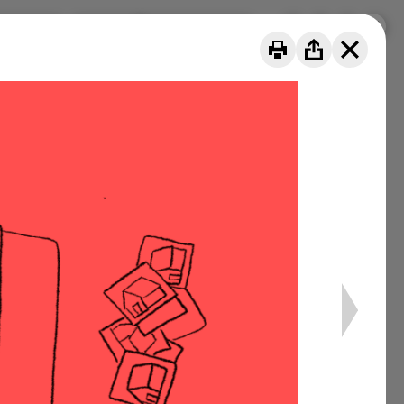
de nous
Projets
DE
FR
IT