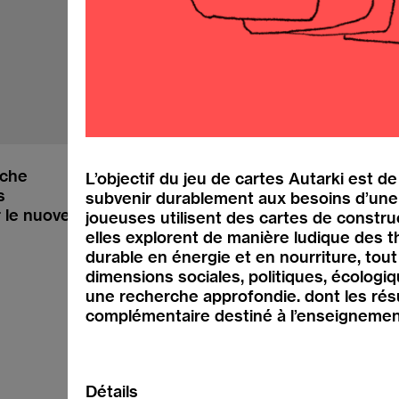
iche
L’objectif du jeu de cartes Autarki est d
s
subvenir durablement aux besoins d’une 
Instagram
r le nuove generazioni
joueuses utilisent des cartes de construct
YouTube
elles explorent de manière ludique des 
Facebook
durable en énergie et en nourriture, tout
Revue de presse
dimensions sociales, politiques, écologi
une recherche approfondie. dont les ré
complémentaire destiné à l’enseignemen
Détails