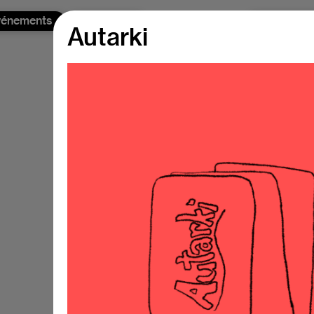
vénements
Actualités
A propos 
Autarki