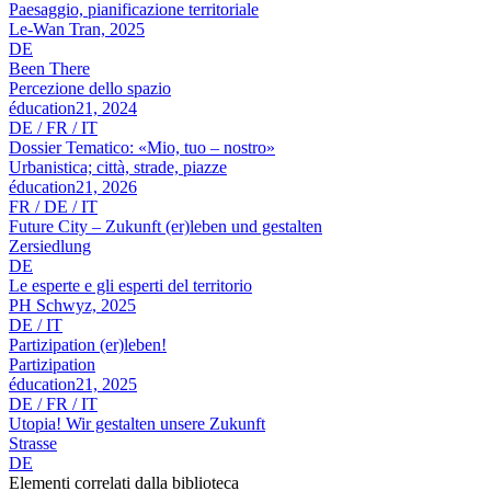
Paesaggio, pianificazione territoriale
Le-Wan Tran, 2025
DE
Been There
Percezione dello spazio
éducation21, 2024
DE / FR / IT
Dossier Tematico: «Mio, tuo – nostro»
Urbanistica; città, strade, piazze
éducation21, 2026
FR / DE / IT
Future City – Zukunft (er)leben und gestalten
Zersiedlung
DE
Le esperte e gli esperti del territorio
PH Schwyz, 2025
DE / IT
Partizipation (er)leben!
Partizipation
éducation21, 2025
DE / FR / IT
Utopia! Wir gestalten unsere Zukunft
Strasse
DE
Elementi correlati dalla biblioteca