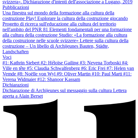
svizzera». Dichiarazione d'intenti dell'associazione a Lugano, 2019
Pubblicazioni
Una finestra sul mondo della formazione alla cultura della
costruzione
Play! Esplorare la cultura della costruzione giocando
Progetto di ricerca sull'educazione alla cultura del territorio
nell'ambito del PNR 81
Elementi fondamentali per una formazione
alla cultura della costruzione
Studio: «La formazione alla cultura
della costruzione nelle scuole svizzere»
Lettere sulla cultura della
costruzione – Un libello di Archijeunes
Bauten, Städte,
Landschaften
Voci
#1: Kathrin Siebert
#2: Héloïse Gailing
#3: Nevena Torboski
#4:
Ville en tête
#5: Claudia Schwalfenberg
#6: Eric Frei
#7: Helen van
Vemde
#8: Noëlle von Wyl
#9: Oliver Martin
#10: Paul Marti
#11:
Verena Widmaier
#12: Shanoor Kassam
Dichiarazioni
Dichiarazione di Archijeunes sul messaggio sulla cultura
Lettera
aperta a Alain Berset