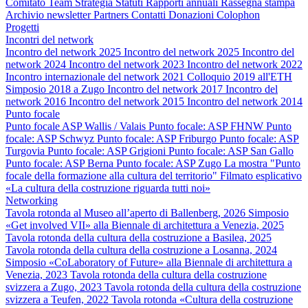
Comitato
Team
Strategia
Statuti
Rapporti annuali
Rassegna stampa
Archivio newsletter
Partners
Contatti
Donazioni
Colophon
Progetti
Incontri del network
Incontro del network 2025
Incontro del network 2025
Incontro del
network 2024
Incontro del network 2023
Incontro del network 2022
Incontro internazionale del network 2021
Colloquio 2019 all'ETH
Simposio 2018 a Zugo
Incontro del network 2017
Incontro del
network 2016
Incontro del network 2015
Incontro del network 2014
Punto focale
Punto focale ASP Wallis / Valais
Punto focale: ASP FHNW
Punto
focale: ASP Schwyz
Punto focale: ASP Friburgo
Punto focale: ASP
Turgovia
Punto focale: ASP Grigioni
Punto focale: ASP San Gallo
Punto focale: ASP Berna
Punto focale: ASP Zugo
La mostra "Punto
focale della formazione alla cultura del territorio"
Filmato esplicativo
«La cultura della costruzione riguarda tutti noi»
Networking
Tavola rotonda al Museo all’aperto di Ballenberg, 2026
Simposio
«Get involved VII» alla Biennale di architettura a Venezia, 2025
Tavola rotonda della cultura della costruzione a Basilea, 2025
Tavola rotonda della cultura della costruzione a Losanna, 2024
Simposio «CoLaboratory of Future» alla Biennale di architettura a
Venezia, 2023
Tavola rotonda della cultura della costruzione
svizzera a Zugo, 2023
Tavola rotonda della cultura della costruzione
svizzera a Teufen, 2022
Tavola rotonda «Cultura della costruzione