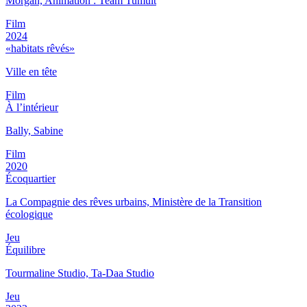
Morgan, Animation : Team Tumult
Film
2024
«habitats rêvés»
Ville en tête
Film
À l’intérieur
Bally, Sabine
Film
2020
Écoquartier
La Compagnie des rêves urbains, Ministère de la Transition
écologique
Jeu
Équilibre
Tourmaline Studio, Ta-Daa Studio
Jeu