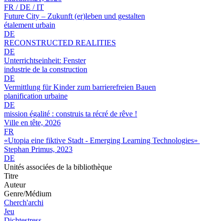
FR / DE / IT
Future City – Zukunft (er)leben und gestalten
étalement urbain
DE
RECONSTRUCTED REALITIES
DE
Unterrichtseinheit: Fenster
industrie de la construction
DE
Vermittlung für Kinder zum barrierefreien Bauen
planification urbaine
DE
mission égalité : construis ta récré de rêve !
Ville en tête, 2026
FR
«Utopia eine fiktive Stadt - Emerging Learning Technologies»
Stephan Primus, 2023
DE
Unités associées de la bibliothèque
Titre
Auteur
Genre/Médium
Cherch'archi
Jeu
Dichtestress