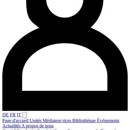
DE
FR
IT
Page d'accueil
Unités
Médiateur·rices
Bibliothèque
Événements
Actualités
A propos de nous