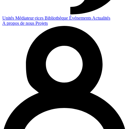
Unités
Médiateur·rices
Bibliothèque
Événements
Actualités
A propos de nous
Projets