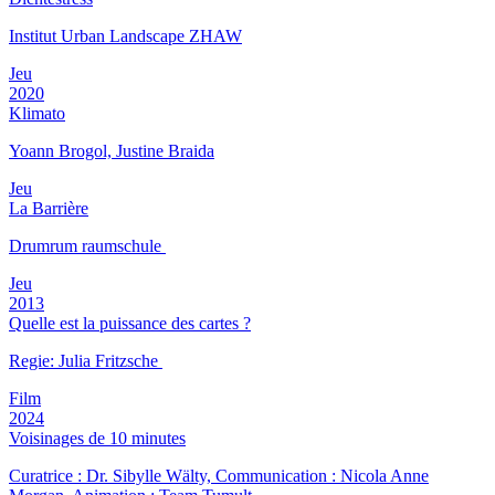
Institut Urban Landscape ZHAW
Jeu
2020
Klimato
Yoann Brogol, Justine Braida
Jeu
La Barrière
Drumrum raumschule
Jeu
2013
Quelle est la puissance des cartes ?
Regie: Julia Fritzsche
Film
2024
Voisinages de 10 minutes
Curatrice : Dr. Sibylle Wälty, Communication : Nicola Anne