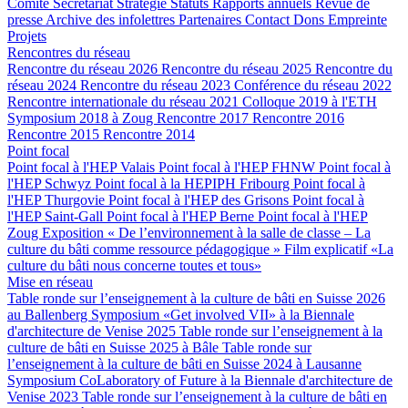
Comité
Secrétariat
Stratégie
Statuts
Rapports annuels
Revue de
presse
Archive des infolettres
Partenaires
Contact
Dons
Empreinte
Projets
Rencontres du réseau
Rencontre du réseau 2026
Rencontre du réseau 2025
Rencontre du
réseau 2024
Rencontre du réseau 2023
Conférence du réseau 2022
Rencontre internationale du réseau 2021
Colloque 2019 à l'ETH
Symposium 2018 à Zoug
Rencontre 2017
Rencontre 2016
Rencontre 2015
Rencontre 2014
Point focal
Point focal à l'HEP Valais
Point focal à l'HEP FHNW
Point focal à
l'HEP Schwyz
Point focal à la HEPIPH Fribourg
Point focal à
l'HEP Thurgovie
Point focal à l'HEP des Grisons
Point focal à
l'HEP Saint-Gall
Point focal à l'HEP Berne
Point focal à l'HEP
Zoug
Exposition « De l’environnement à la salle de classe – La
culture du bâti comme ressource pédagogique »
Film explicatif «La
culture du bâti nous concerne toutes et tous»
Mise en réseau
Table ronde sur l’enseignement à la culture de bâti en Suisse 2026
au Ballenberg
Symposium «Get involved VII» à la Biennale
d'architecture de Venise 2025
Table ronde sur l’enseignement à la
culture de bâti en Suisse 2025 à Bâle
Table ronde sur
l’enseignement à la culture de bâti en Suisse 2024 à Lausanne
Symposium CoLaboratory of Future à la Biennale d'architecture de
Venise 2023
Table ronde sur l’enseignement à la culture de bâti en