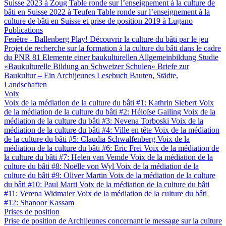
Suisse 2023 à Zoug
Table ronde sur l’enseignement à la culture de
bâti en Suisse 2022 à Teufen
Table ronde sur l’enseignement à la
culture de bâti en Suisse et prise de position 2019 à Lugano
Publications
Fenêtre - Ballenberg
Play! Découvrir la culture du bâti par le jeu
Projet de recherche sur la formation à la culture du bâti dans le cadre
du PNR 81
Elemente einer baukulturellen Allgemeinbildung
Studie
«Baukulturelle Bildung an Schweizer Schulen»
Briefe zur
Baukultur – Ein Archijeunes Lesebuch
Bauten, Städte,
Landschaften
Voix
Voix de la médiation de la culture du bâti #1: Kathrin Siebert
Voix
de la médiation de la culture du bâti #2: Héloïse Gailing
Voix de la
médiation de la culture du bâti #3: Nevena Torboski
Voix de la
médiation de la culture du bâti #4: Ville en tête
Voix de la médiation
de la culture du bâti #5: Claudia Schwalfenberg
Voix de la
médiation de la culture du bâti #6: Eric Frei
Voix de la médiation de
la culture du bâti #7: Helen van Vemde
Voix de la médiation de la
culture du bâti #8: Noëlle von Wyl
Voix de la médiation de la
culture du bâti #9: Oliver Martin
Voix de la médiation de la culture
du bâti #10: Paul Marti
Voix de la médiation de la culture du bâti
#11: Verena Widmaier
Voix de la médiation de la culture du bâti
#12: Shanoor Kassam
Prises de position
Prise de position de Archijeunes concernant le message sur la culture