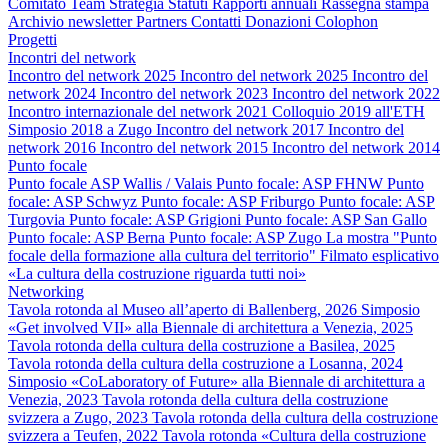
Comitato
Team
Strategia
Statuti
Rapporti annuali
Rassegna stampa
Archivio newsletter
Partners
Contatti
Donazioni
Colophon
Progetti
Incontri del network
Incontro del network 2025
Incontro del network 2025
Incontro del
network 2024
Incontro del network 2023
Incontro del network 2022
Incontro internazionale del network 2021
Colloquio 2019 all'ETH
Simposio 2018 a Zugo
Incontro del network 2017
Incontro del
network 2016
Incontro del network 2015
Incontro del network 2014
Punto focale
Punto focale ASP Wallis / Valais
Punto focale: ASP FHNW
Punto
focale: ASP Schwyz
Punto focale: ASP Friburgo
Punto focale: ASP
Turgovia
Punto focale: ASP Grigioni
Punto focale: ASP San Gallo
Punto focale: ASP Berna
Punto focale: ASP Zugo
La mostra "Punto
focale della formazione alla cultura del territorio"
Filmato esplicativo
«La cultura della costruzione riguarda tutti noi»
Networking
Tavola rotonda al Museo all’aperto di Ballenberg, 2026
Simposio
«Get involved VII» alla Biennale di architettura a Venezia, 2025
Tavola rotonda della cultura della costruzione a Basilea, 2025
Tavola rotonda della cultura della costruzione a Losanna, 2024
Simposio «CoLaboratory of Future» alla Biennale di architettura a
Venezia, 2023
Tavola rotonda della cultura della costruzione
svizzera a Zugo, 2023
Tavola rotonda della cultura della costruzione
svizzera a Teufen, 2022
Tavola rotonda «Cultura della costruzione