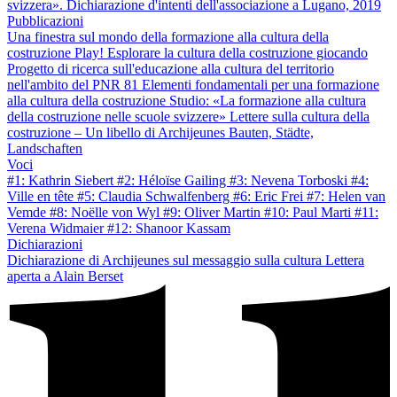
svizzera». Dichiarazione d'intenti dell'associazione a Lugano, 2019
Pubblicazioni
Una finestra sul mondo della formazione alla cultura della
costruzione
Play! Esplorare la cultura della costruzione giocando
Progetto di ricerca sull'educazione alla cultura del territorio
nell'ambito del PNR 81
Elementi fondamentali per una formazione
alla cultura della costruzione
Studio: «La formazione alla cultura
della costruzione nelle scuole svizzere»
Lettere sulla cultura della
costruzione – Un libello di Archijeunes
Bauten, Städte,
Landschaften
Voci
#1: Kathrin Siebert
#2: Héloïse Gailing
#3: Nevena Torboski
#4:
Ville en tête
#5: Claudia Schwalfenberg
#6: Eric Frei
#7: Helen van
Vemde
#8: Noëlle von Wyl
#9: Oliver Martin
#10: Paul Marti
#11:
Verena Widmaier
#12: Shanoor Kassam
Dichiarazioni
Dichiarazione di Archijeunes sul messaggio sulla cultura
Lettera
aperta a Alain Berset