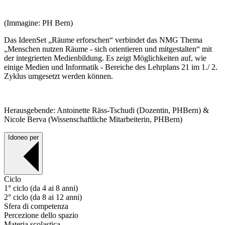
(Immagine: PH Bern)
Das IdeenSet „Räume erforschen“ verbindet das NMG Thema
„Menschen nutzen Räume - sich orientieren und mitgestalten“ mit
der integrierten Medienbildung. Es zeigt Möglichkeiten auf, wie
einige Medien und Informatik - Bereiche des Lehrplans 21 im 1./ 2.
Zyklus umgesetzt werden können.
Herausgebende: Antoinette Räss-Tschudi (Dozentin, PHBern) &
Nicole Berva (Wissenschaftliche Mitarbeiterin, PHBern)
Idoneo per
Ciclo
1° ciclo (da 4 ai 8 anni)
2° ciclo (da 8 ai 12 anni)
Sfera di competenza
Percezione dello spazio
Materia scolastica