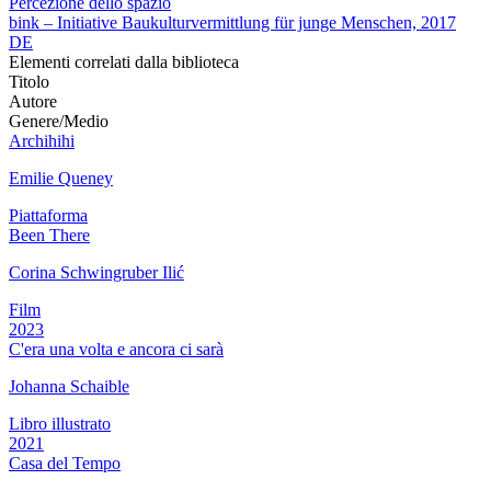
Percezione dello spazio
bink – Initiative Baukulturvermittlung für junge Menschen, 2017
DE
Elementi correlati dalla biblioteca
Titolo
Autore
Genere/Medio
Archihihi
Emilie Queney
Piattaforma
Been There
Corina Schwingruber Ilić
Film
2023
C'era una volta e ancora ci sarà
Johanna Schaible
Libro illustrato
2021
Casa del Tempo