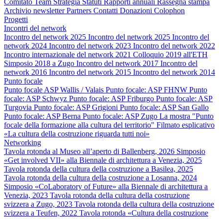
Comitato
Team
Strategia
Statuti
Rapporti annuali
Rassegna stampa
Archivio newsletter
Partners
Contatti
Donazioni
Colophon
Progetti
Incontri del network
Incontro del network 2025
Incontro del network 2025
Incontro del
network 2024
Incontro del network 2023
Incontro del network 2022
Incontro internazionale del network 2021
Colloquio 2019 all'ETH
Simposio 2018 a Zugo
Incontro del network 2017
Incontro del
network 2016
Incontro del network 2015
Incontro del network 2014
Punto focale
Punto focale ASP Wallis / Valais
Punto focale: ASP FHNW
Punto
focale: ASP Schwyz
Punto focale: ASP Friburgo
Punto focale: ASP
Turgovia
Punto focale: ASP Grigioni
Punto focale: ASP San Gallo
Punto focale: ASP Berna
Punto focale: ASP Zugo
La mostra "Punto
focale della formazione alla cultura del territorio"
Filmato esplicativo
«La cultura della costruzione riguarda tutti noi»
Networking
Tavola rotonda al Museo all’aperto di Ballenberg, 2026
Simposio
«Get involved VII» alla Biennale di architettura a Venezia, 2025
Tavola rotonda della cultura della costruzione a Basilea, 2025
Tavola rotonda della cultura della costruzione a Losanna, 2024
Simposio «CoLaboratory of Future» alla Biennale di architettura a
Venezia, 2023
Tavola rotonda della cultura della costruzione
svizzera a Zugo, 2023
Tavola rotonda della cultura della costruzione
svizzera a Teufen, 2022
Tavola rotonda «Cultura della costruzione