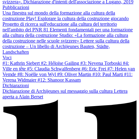
svizzera». Dichiarazione d'intenti dell'associazione a Lugano, 2019
Pubblicazioni
Una finestra sul mondo della formazione alla cultura della
costruzione
Play! Esplorare la cultura della costruzione giocando
Progetto di ricerca sull'educazione alla cultura del territorio
nell'ambito del PNR 81
Elementi fondamentali per una formazione
alla cultura della costruzione
Studio: «La formazione alla cultura
della costruzione nelle scuole svizzere»
Lettere sulla cultura della
costruzione – Un libello di Archijeunes
Bauten, Städte,
Landschaften
Voci
#1: Kathrin Siebert
#2: Héloïse Gailing
#3: Nevena Torboski
#4:
Ville en tête
#5: Claudia Schwalfenberg
#6: Eric Frei
#7: Helen van
Vemde
#8: Noëlle von Wyl
#9: Oliver Martin
#10: Paul Marti
#11:
Verena Widmaier
#12: Shanoor Kassam
Dichiarazioni
Dichiarazione di Archijeunes sul messaggio sulla cultura
Lettera
aperta a Alain Berset