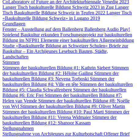
CoLaboratory of Future an der Architekturbiennale Venedig 2023
Langer Tisch baukulturelle Bildung Schweiz 2023 in Zug
Langer
Tisch Baukulturelle Bildung Schweiz in Teufen 2022
Langer Tisch
«Baukulturelle Bildung Schweiz» in Lugano 2019
Grundlagen
Fenster – Ausstellung auf dem Ballenberg
Ballenberg Audio
Play!
Spielend Baukultur erkunden
Forschungsprojekt zur baukulturellen
Bildung im NFP81
Elemente einer baukulturellen Allgemeinbildung
Studie «Baukulturelle Bildung an Schweizer Schulen»
Briefe zur
Baukultur – Ein Archijeunes Lesebuch
Bauten, Städte,
Landschaften
Stimmen
Stimmen der baukulturellen Bildung #1: Kathrin Siebert
Stimmen
der baukulturellen Bildung #2: Héloïse Gailing
Stimmen der
baukulturellen Bildung #3: Nevena Torboski
Stimmen der
baukulturellen Bildung #4: Ville en tête
Stimmen der baukulturellen
Bildung #5: Claudia Schwalfenberg
Stimmen der baukulturellen
Bildung #6: Eric Frei
Stimmen der baukulturellen Bildung #7:
Helen van Vemde
Stimmen der baukulturellen Bildung #8: Noëlle
von Wyl
Stimmen der baukulturellen Bildung #9: Oliver Martin
Stimmen der baukulturellen Bildung #10: Paul Marti
Stimmen der
baukulturellen Bildung #11: Verena Widmaier
Stimmen der
baukulturellen Bildung #12: Shanoor Kassam
Stellungnahmen
Stellungnahme von Archijeunes zur Kulturbotschaft
Offener Brief