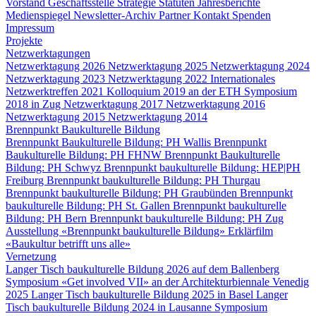
Vorstand
Geschäftsstelle
Strategie
Statuten
Jahresberichte
Medienspiegel
Newsletter-Archiv
Partner
Kontakt
Spenden
Impressum
Projekte
Netzwerktagungen
Netzwerktagung 2026
Netzwerktagung 2025
Netzwerktagung 2024
Netzwerktagung 2023
Netzwerktagung 2022
Internationales
Netzwerktreffen 2021
Kolloquium 2019 an der ETH
Symposium
2018 in Zug
Netzwerktagung 2017
Netzwerktagung 2016
Netzwerktagung 2015
Netzwerktagung 2014
Brennpunkt Baukulturelle Bildung
Brennpunkt Baukulturelle Bildung: PH Wallis
Brennpunkt
Baukulturelle Bildung: PH FHNW
Brennpunkt Baukulturelle
Bildung: PH Schwyz
Brennpunkt baukulturelle Bildung: HEP|PH
Freiburg
Brennpunkt baukulturelle Bildung: PH Thurgau
Brennpunkt baukulturelle Bildung: PH Graubünden
Brennpunkt
baukulturelle Bildung: PH St. Gallen
Brennpunkt baukulturelle
Bildung: PH Bern
Brennpunkt baukulturelle Bildung: PH Zug
Ausstellung «Brennpunkt baukulturelle Bildung»
Erklärfilm
«Baukultur betrifft uns alle»
Vernetzung
Langer Tisch baukulturelle Bildung 2026 auf dem Ballenberg
Symposium «Get involved VII» an der Architekturbiennale Venedig
2025
Langer Tisch baukulturelle Bildung 2025 in Basel
Langer
Tisch baukulturelle Bildung 2024 in Lausanne
Symposium