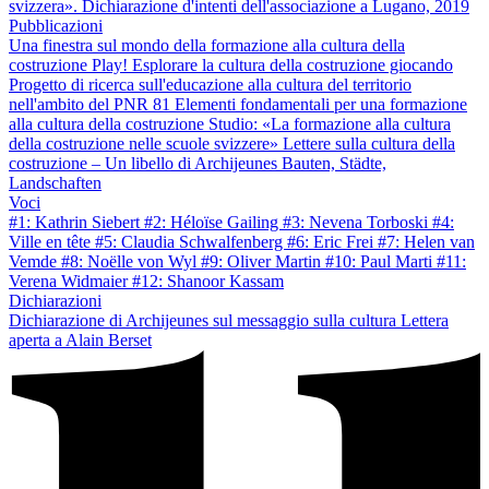
svizzera». Dichiarazione d'intenti dell'associazione a Lugano, 2019
Pubblicazioni
Una finestra sul mondo della formazione alla cultura della
costruzione
Play! Esplorare la cultura della costruzione giocando
Progetto di ricerca sull'educazione alla cultura del territorio
nell'ambito del PNR 81
Elementi fondamentali per una formazione
alla cultura della costruzione
Studio: «La formazione alla cultura
della costruzione nelle scuole svizzere»
Lettere sulla cultura della
costruzione – Un libello di Archijeunes
Bauten, Städte,
Landschaften
Voci
#1: Kathrin Siebert
#2: Héloïse Gailing
#3: Nevena Torboski
#4:
Ville en tête
#5: Claudia Schwalfenberg
#6: Eric Frei
#7: Helen van
Vemde
#8: Noëlle von Wyl
#9: Oliver Martin
#10: Paul Marti
#11:
Verena Widmaier
#12: Shanoor Kassam
Dichiarazioni
Dichiarazione di Archijeunes sul messaggio sulla cultura
Lettera
aperta a Alain Berset