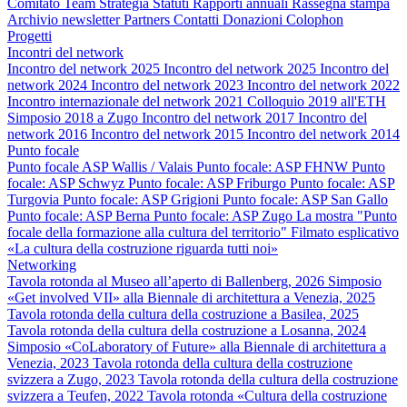
Comitato
Team
Strategia
Statuti
Rapporti annuali
Rassegna stampa
Archivio newsletter
Partners
Contatti
Donazioni
Colophon
Progetti
Incontri del network
Incontro del network 2025
Incontro del network 2025
Incontro del
network 2024
Incontro del network 2023
Incontro del network 2022
Incontro internazionale del network 2021
Colloquio 2019 all'ETH
Simposio 2018 a Zugo
Incontro del network 2017
Incontro del
network 2016
Incontro del network 2015
Incontro del network 2014
Punto focale
Punto focale ASP Wallis / Valais
Punto focale: ASP FHNW
Punto
focale: ASP Schwyz
Punto focale: ASP Friburgo
Punto focale: ASP
Turgovia
Punto focale: ASP Grigioni
Punto focale: ASP San Gallo
Punto focale: ASP Berna
Punto focale: ASP Zugo
La mostra "Punto
focale della formazione alla cultura del territorio"
Filmato esplicativo
«La cultura della costruzione riguarda tutti noi»
Networking
Tavola rotonda al Museo all’aperto di Ballenberg, 2026
Simposio
«Get involved VII» alla Biennale di architettura a Venezia, 2025
Tavola rotonda della cultura della costruzione a Basilea, 2025
Tavola rotonda della cultura della costruzione a Losanna, 2024
Simposio «CoLaboratory of Future» alla Biennale di architettura a
Venezia, 2023
Tavola rotonda della cultura della costruzione
svizzera a Zugo, 2023
Tavola rotonda della cultura della costruzione
svizzera a Teufen, 2022
Tavola rotonda «Cultura della costruzione