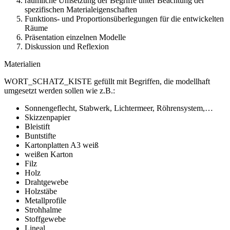
räumliche Umsetzung der Begriffe unter Beachtung der
spezifischen Materialeigenschaften
Funktions- und Proportionsüberlegungen für die entwickelten
Räume
Präsentation einzelnen Modelle
Diskussion und Reflexion
Materialien
WORT_SCHATZ_KISTE gefüllt mit Begriffen, die modellhaft
umgesetzt werden sollen wie z.B.:
Sonnengeflecht, Stabwerk, Lichtermeer, Röhrensystem,…
Skizzenpapier
Bleistift
Buntstifte
Kartonplatten A3 weiß
weißen Karton
Filz
Holz
Drahtgewebe
Holzstäbe
Metallprofile
Strohhalme
Stoffgewebe
Lineal