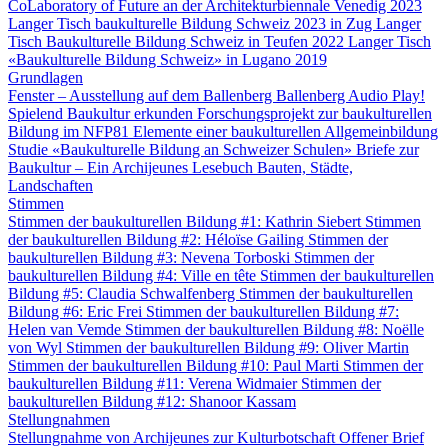
CoLaboratory of Future an der Architekturbiennale Venedig 2023
Langer Tisch baukulturelle Bildung Schweiz 2023 in Zug
Langer
Tisch Baukulturelle Bildung Schweiz in Teufen 2022
Langer Tisch
«Baukulturelle Bildung Schweiz» in Lugano 2019
Grundlagen
Fenster – Ausstellung auf dem Ballenberg
Ballenberg Audio
Play!
Spielend Baukultur erkunden
Forschungsprojekt zur baukulturellen
Bildung im NFP81
Elemente einer baukulturellen Allgemeinbildung
Studie «Baukulturelle Bildung an Schweizer Schulen»
Briefe zur
Baukultur – Ein Archijeunes Lesebuch
Bauten, Städte,
Landschaften
Stimmen
Stimmen der baukulturellen Bildung #1: Kathrin Siebert
Stimmen
der baukulturellen Bildung #2: Héloïse Gailing
Stimmen der
baukulturellen Bildung #3: Nevena Torboski
Stimmen der
baukulturellen Bildung #4: Ville en tête
Stimmen der baukulturellen
Bildung #5: Claudia Schwalfenberg
Stimmen der baukulturellen
Bildung #6: Eric Frei
Stimmen der baukulturellen Bildung #7:
Helen van Vemde
Stimmen der baukulturellen Bildung #8: Noëlle
von Wyl
Stimmen der baukulturellen Bildung #9: Oliver Martin
Stimmen der baukulturellen Bildung #10: Paul Marti
Stimmen der
baukulturellen Bildung #11: Verena Widmaier
Stimmen der
baukulturellen Bildung #12: Shanoor Kassam
Stellungnahmen
Stellungnahme von Archijeunes zur Kulturbotschaft
Offener Brief