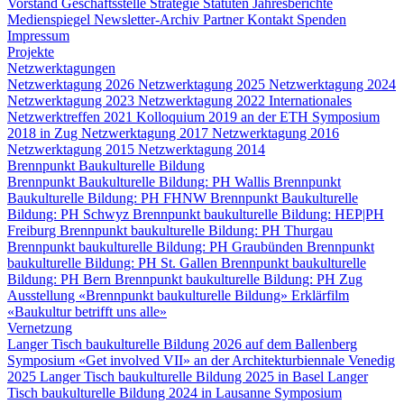
Vorstand
Geschäftsstelle
Strategie
Statuten
Jahresberichte
Medienspiegel
Newsletter-Archiv
Partner
Kontakt
Spenden
Impressum
Projekte
Netzwerktagungen
Netzwerktagung 2026
Netzwerktagung 2025
Netzwerktagung 2024
Netzwerktagung 2023
Netzwerktagung 2022
Internationales
Netzwerktreffen 2021
Kolloquium 2019 an der ETH
Symposium
2018 in Zug
Netzwerktagung 2017
Netzwerktagung 2016
Netzwerktagung 2015
Netzwerktagung 2014
Brennpunkt Baukulturelle Bildung
Brennpunkt Baukulturelle Bildung: PH Wallis
Brennpunkt
Baukulturelle Bildung: PH FHNW
Brennpunkt Baukulturelle
Bildung: PH Schwyz
Brennpunkt baukulturelle Bildung: HEP|PH
Freiburg
Brennpunkt baukulturelle Bildung: PH Thurgau
Brennpunkt baukulturelle Bildung: PH Graubünden
Brennpunkt
baukulturelle Bildung: PH St. Gallen
Brennpunkt baukulturelle
Bildung: PH Bern
Brennpunkt baukulturelle Bildung: PH Zug
Ausstellung «Brennpunkt baukulturelle Bildung»
Erklärfilm
«Baukultur betrifft uns alle»
Vernetzung
Langer Tisch baukulturelle Bildung 2026 auf dem Ballenberg
Symposium «Get involved VII» an der Architekturbiennale Venedig
2025
Langer Tisch baukulturelle Bildung 2025 in Basel
Langer
Tisch baukulturelle Bildung 2024 in Lausanne
Symposium