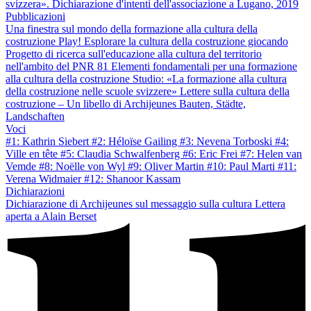
svizzera». Dichiarazione d'intenti dell'associazione a Lugano, 2019
Pubblicazioni
Una finestra sul mondo della formazione alla cultura della
costruzione
Play! Esplorare la cultura della costruzione giocando
Progetto di ricerca sull'educazione alla cultura del territorio
nell'ambito del PNR 81
Elementi fondamentali per una formazione
alla cultura della costruzione
Studio: «La formazione alla cultura
della costruzione nelle scuole svizzere»
Lettere sulla cultura della
costruzione – Un libello di Archijeunes
Bauten, Städte,
Landschaften
Voci
#1: Kathrin Siebert
#2: Héloïse Gailing
#3: Nevena Torboski
#4:
Ville en tête
#5: Claudia Schwalfenberg
#6: Eric Frei
#7: Helen van
Vemde
#8: Noëlle von Wyl
#9: Oliver Martin
#10: Paul Marti
#11:
Verena Widmaier
#12: Shanoor Kassam
Dichiarazioni
Dichiarazione di Archijeunes sul messaggio sulla cultura
Lettera
aperta a Alain Berset