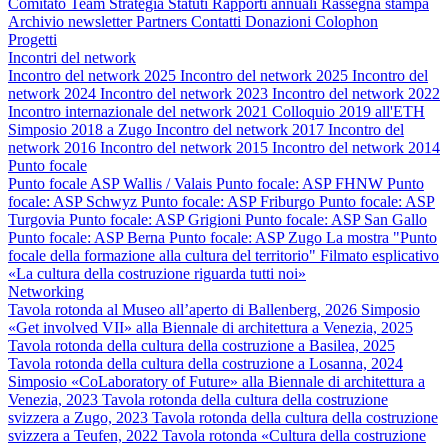
Comitato
Team
Strategia
Statuti
Rapporti annuali
Rassegna stampa
Archivio newsletter
Partners
Contatti
Donazioni
Colophon
Progetti
Incontri del network
Incontro del network 2025
Incontro del network 2025
Incontro del
network 2024
Incontro del network 2023
Incontro del network 2022
Incontro internazionale del network 2021
Colloquio 2019 all'ETH
Simposio 2018 a Zugo
Incontro del network 2017
Incontro del
network 2016
Incontro del network 2015
Incontro del network 2014
Punto focale
Punto focale ASP Wallis / Valais
Punto focale: ASP FHNW
Punto
focale: ASP Schwyz
Punto focale: ASP Friburgo
Punto focale: ASP
Turgovia
Punto focale: ASP Grigioni
Punto focale: ASP San Gallo
Punto focale: ASP Berna
Punto focale: ASP Zugo
La mostra "Punto
focale della formazione alla cultura del territorio"
Filmato esplicativo
«La cultura della costruzione riguarda tutti noi»
Networking
Tavola rotonda al Museo all’aperto di Ballenberg, 2026
Simposio
«Get involved VII» alla Biennale di architettura a Venezia, 2025
Tavola rotonda della cultura della costruzione a Basilea, 2025
Tavola rotonda della cultura della costruzione a Losanna, 2024
Simposio «CoLaboratory of Future» alla Biennale di architettura a
Venezia, 2023
Tavola rotonda della cultura della costruzione
svizzera a Zugo, 2023
Tavola rotonda della cultura della costruzione
svizzera a Teufen, 2022
Tavola rotonda «Cultura della costruzione