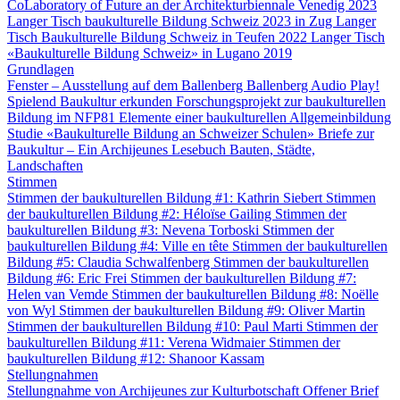
CoLaboratory of Future an der Architekturbiennale Venedig 2023
Langer Tisch baukulturelle Bildung Schweiz 2023 in Zug
Langer
Tisch Baukulturelle Bildung Schweiz in Teufen 2022
Langer Tisch
«Baukulturelle Bildung Schweiz» in Lugano 2019
Grundlagen
Fenster – Ausstellung auf dem Ballenberg
Ballenberg Audio
Play!
Spielend Baukultur erkunden
Forschungsprojekt zur baukulturellen
Bildung im NFP81
Elemente einer baukulturellen Allgemeinbildung
Studie «Baukulturelle Bildung an Schweizer Schulen»
Briefe zur
Baukultur – Ein Archijeunes Lesebuch
Bauten, Städte,
Landschaften
Stimmen
Stimmen der baukulturellen Bildung #1: Kathrin Siebert
Stimmen
der baukulturellen Bildung #2: Héloïse Gailing
Stimmen der
baukulturellen Bildung #3: Nevena Torboski
Stimmen der
baukulturellen Bildung #4: Ville en tête
Stimmen der baukulturellen
Bildung #5: Claudia Schwalfenberg
Stimmen der baukulturellen
Bildung #6: Eric Frei
Stimmen der baukulturellen Bildung #7:
Helen van Vemde
Stimmen der baukulturellen Bildung #8: Noëlle
von Wyl
Stimmen der baukulturellen Bildung #9: Oliver Martin
Stimmen der baukulturellen Bildung #10: Paul Marti
Stimmen der
baukulturellen Bildung #11: Verena Widmaier
Stimmen der
baukulturellen Bildung #12: Shanoor Kassam
Stellungnahmen
Stellungnahme von Archijeunes zur Kulturbotschaft
Offener Brief