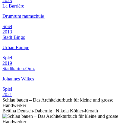
2023
La Barrière
Drumrum raumschule
Spiel
2013
Stadt-Bingo
Urban Equipe
Spiel
2019
Stadtkarten-Quiz
Johannes Wilkes
Spiel
2021
Schlau bauen – Das Architekturbuch für kleine und grosse
Handwerker
Bettina Deutsch-Dabernig , Nikola Köhler-Kroath