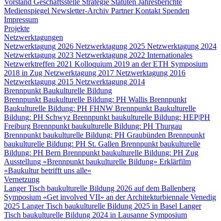
Vorstand
Geschäftsstelle
Strategie
Statuten
Jahresberichte
Medienspiegel
Newsletter-Archiv
Partner
Kontakt
Spenden
Impressum
Projekte
Netzwerktagungen
Netzwerktagung 2026
Netzwerktagung 2025
Netzwerktagung 2024
Netzwerktagung 2023
Netzwerktagung 2022
Internationales
Netzwerktreffen 2021
Kolloquium 2019 an der ETH
Symposium
2018 in Zug
Netzwerktagung 2017
Netzwerktagung 2016
Netzwerktagung 2015
Netzwerktagung 2014
Brennpunkt Baukulturelle Bildung
Brennpunkt Baukulturelle Bildung: PH Wallis
Brennpunkt
Baukulturelle Bildung: PH FHNW
Brennpunkt Baukulturelle
Bildung: PH Schwyz
Brennpunkt baukulturelle Bildung: HEP|PH
Freiburg
Brennpunkt baukulturelle Bildung: PH Thurgau
Brennpunkt baukulturelle Bildung: PH Graubünden
Brennpunkt
baukulturelle Bildung: PH St. Gallen
Brennpunkt baukulturelle
Bildung: PH Bern
Brennpunkt baukulturelle Bildung: PH Zug
Ausstellung «Brennpunkt baukulturelle Bildung»
Erklärfilm
«Baukultur betrifft uns alle»
Vernetzung
Langer Tisch baukulturelle Bildung 2026 auf dem Ballenberg
Symposium «Get involved VII» an der Architekturbiennale Venedig
2025
Langer Tisch baukulturelle Bildung 2025 in Basel
Langer
Tisch baukulturelle Bildung 2024 in Lausanne
Symposium