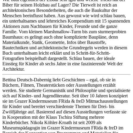
Biber für seinen Holzbau auf Lager? Die Tierwelt ist reich an
architektonischen Besonderheiten, die auch die Baukultur der
Menschen beeinflusst haben. Aus gewusst wie wird schlau bauen,
ein unterhaltsames und lehrreiches Kompendium mit 15 spannenden
Aktionen zum Nachbauen für Kinder, Freunde und die ganze
Familie. Vom kleinen Marshmallow-Turm bis zum sturmerprobten
Baumhaus: es gelingt auch ohne komplizierte Baupläne, denn
Materialkunde, Statik, Geometrie, Infos über Baustoffe,
Bautechniken und architektonische Grundregeln werden in diesem
Buch unterhaltsam leicht erklärt und in Schritt-für-Schritt-
Fotografien beispielhaft dargestellt. Schlau bauen, der ideale
Einstieg für Kinder ab sechs Jahre in eine faszinierende Welt der
Architektur.
Bettina Deutsch-Dabernig liebt Geschichten – egal, ob sie in
Büchern, Filmen, Theaterstücken oder Ausstellungen erzählt
werden. Sie studierte Germanistik und Philosophie und spezialisierte
sich auf Kinder- und Jugendliteratur. Seit über 10 Jahren konzipiert
sie im Grazer Kindermuseum FRida & freD Mitmachausstellungen
für Kinder und bereitet verschiedenste Themen für Drei- bis
Zwölfjährige auf. Basierend auf diesen Ausstellungen verfasste sie
in Kooperation mit der Klaus Tschira Stiftung mehrere
Kinderbücher. Nikola Köhler-Kroath ist seit 2009 als
Museumspädagogin im Grazer Kindermuseum FRida & freD im