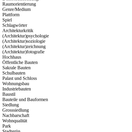
Raumorientierung
Genre/Medium
Plattform
Spiel
Schlagwörter
Architekturkritik
(Architektur)psychologie
(Architektur)soziologie
(Architektur)zeichnung
(Architektur)fotografie
Hochhaus
Öffentliche Bauten
Sakrale Bauten
Schulbauten
Palast und Schloss
Wohnungsbau
Industriebauten
Baustil
Bauteile und Bauformen
Siedlung
Grosssiedlung
Nachbarschaft
Wohnqualität
Park
Stadtgrün