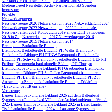
Vorstand
Geschäftsstelle
Strategie
Statuten
Jahresberichte
Medienspiegel
Newsletter-Archiv
Partner
Kontakt
Spenden
Impressum
Projekte
Netzwerktagungen
Netzwerktagung 2026
Netzwerktagung 2025
Netzwerktagung 2024
Netzwerktagung 2023
Netzwerktagung 2022
Internationales
Netzwerktreffen 2021
Kolloquium 2019 an der ETH
Symposium
2018 in Zug
Netzwerktagung 2017
Netzwerktagung 2016
Netzwerktagung 2015
Netzwerktagung 2014
Brennpunkt Baukulturelle Bildung
Brennpunkt Baukulturelle Bildung: PH Wallis
Brennpunkt
Baukulturelle Bildung: PH FHNW
Brennpunkt Baukulturelle
Bildung: PH Schwyz
Brennpunkt baukulturelle Bildung: HEP|PH
Freiburg
Brennpunkt baukulturelle Bildung: PH Thurgau
Brennpunkt baukulturelle Bildung: PH Graubünden
Brennpunkt
baukulturelle Bildung: PH St. Gallen
Brennpunkt baukulturelle
Bildung: PH Bern
Brennpunkt baukulturelle Bildung: PH Zug
Ausstellung «Brennpunkt baukulturelle Bildung»
Erklärfilm
«Baukultur betrifft uns alle»
Vernetzung
Langer Tisch baukulturelle Bildung 2026 auf dem Ballenberg
Symposium «Get involved VII» an der Architekturbiennale Venedig
2025
Langer Tisch baukulturelle Bildung 2025 in Basel
Langer
Tisch baukulturelle Bildung 2024 in Lausanne
Symposium