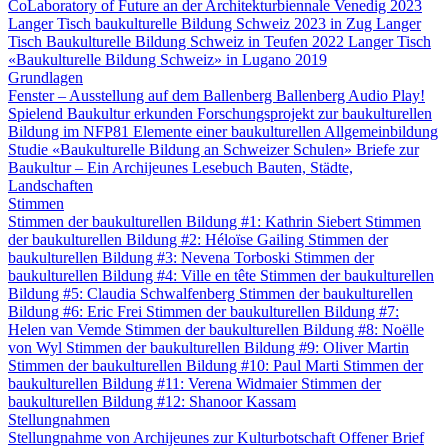
CoLaboratory of Future an der Architekturbiennale Venedig 2023
Langer Tisch baukulturelle Bildung Schweiz 2023 in Zug
Langer
Tisch Baukulturelle Bildung Schweiz in Teufen 2022
Langer Tisch
«Baukulturelle Bildung Schweiz» in Lugano 2019
Grundlagen
Fenster – Ausstellung auf dem Ballenberg
Ballenberg Audio
Play!
Spielend Baukultur erkunden
Forschungsprojekt zur baukulturellen
Bildung im NFP81
Elemente einer baukulturellen Allgemeinbildung
Studie «Baukulturelle Bildung an Schweizer Schulen»
Briefe zur
Baukultur – Ein Archijeunes Lesebuch
Bauten, Städte,
Landschaften
Stimmen
Stimmen der baukulturellen Bildung #1: Kathrin Siebert
Stimmen
der baukulturellen Bildung #2: Héloïse Gailing
Stimmen der
baukulturellen Bildung #3: Nevena Torboski
Stimmen der
baukulturellen Bildung #4: Ville en tête
Stimmen der baukulturellen
Bildung #5: Claudia Schwalfenberg
Stimmen der baukulturellen
Bildung #6: Eric Frei
Stimmen der baukulturellen Bildung #7:
Helen van Vemde
Stimmen der baukulturellen Bildung #8: Noëlle
von Wyl
Stimmen der baukulturellen Bildung #9: Oliver Martin
Stimmen der baukulturellen Bildung #10: Paul Marti
Stimmen der
baukulturellen Bildung #11: Verena Widmaier
Stimmen der
baukulturellen Bildung #12: Shanoor Kassam
Stellungnahmen
Stellungnahme von Archijeunes zur Kulturbotschaft
Offener Brief