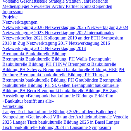
Vorstand
Geschäftsstelle
Strategie
Statuten
Jahresberichte
Medienspiegel
Newsletter-Archiv
Partner
Kontakt
Spenden
Impressum
Projekte
Netzwerktagungen
Netzwerktagung 2026
Netzwerktagung 2025
Netzwerktagung 2024
Netzwerktagung 2023
Netzwerktagung 2022
Internationales
Netzwerktreffen 2021
Kolloquium 2019 an der ETH
Symposium
2018 in Zug
Netzwerktagung 2017
Netzwerktagung 2016
Netzwerktagung 2015
Netzwerktagung 2014
Brennpunkt Baukulturelle Bildung
Brennpunkt Baukulturelle Bildung: PH Wallis
Brennpunkt
Baukulturelle Bildung: PH FHNW
Brennpunkt Baukulturelle
Bildung: PH Schwyz
Brennpunkt baukulturelle Bildung: HEP|PH
Freiburg
Brennpunkt baukulturelle Bildung: PH Thurgau
Brennpunkt baukulturelle Bildung: PH Graubünden
Brennpunkt
baukulturelle Bildung: PH St. Gallen
Brennpunkt baukulturelle
Bildung: PH Bern
Brennpunkt baukulturelle Bildung: PH Zug
Ausstellung «Brennpunkt baukulturelle Bildung»
Erklärfilm
«Baukultur betrifft uns alle»
Vernetzung
Langer Tisch baukulturelle Bildung 2026 auf dem Ballenberg
Symposium «Get involved VII» an der Architekturbiennale Venedig
2025
Langer Tisch baukulturelle Bildung 2025 in Basel
Langer
Tisch baukulturelle Bildung 2024 in Lausanne
Symposium