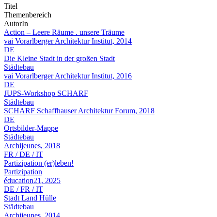
Titel
Themenbereich
AutorIn
Action – Leere Räume . unsere Träume
vai Vorarlberger Architektur Institut, 2014
DE
Die Kleine Stadt in der großen Stadt
Städtebau
vai Vorarlberger Architektur Institut, 2016
DE
JUPS-Workshop SCHARF
Städtebau
SCHARF Schaffhauser Architektur Forum, 2018
DE
Ortsbilder-Mappe
Städtebau
Archijeunes, 2018
FR / DE / IT
Partizipation (er)leben!
Partizipation
éducation21, 2025
DE / FR / IT
Stadt Land Hülle
Städtebau
Archijeunes, 2014