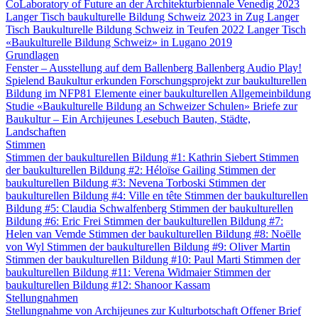
CoLaboratory of Future an der Architekturbiennale Venedig 2023
Langer Tisch baukulturelle Bildung Schweiz 2023 in Zug
Langer
Tisch Baukulturelle Bildung Schweiz in Teufen 2022
Langer Tisch
«Baukulturelle Bildung Schweiz» in Lugano 2019
Grundlagen
Fenster – Ausstellung auf dem Ballenberg
Ballenberg Audio
Play!
Spielend Baukultur erkunden
Forschungsprojekt zur baukulturellen
Bildung im NFP81
Elemente einer baukulturellen Allgemeinbildung
Studie «Baukulturelle Bildung an Schweizer Schulen»
Briefe zur
Baukultur – Ein Archijeunes Lesebuch
Bauten, Städte,
Landschaften
Stimmen
Stimmen der baukulturellen Bildung #1: Kathrin Siebert
Stimmen
der baukulturellen Bildung #2: Héloïse Gailing
Stimmen der
baukulturellen Bildung #3: Nevena Torboski
Stimmen der
baukulturellen Bildung #4: Ville en tête
Stimmen der baukulturellen
Bildung #5: Claudia Schwalfenberg
Stimmen der baukulturellen
Bildung #6: Eric Frei
Stimmen der baukulturellen Bildung #7:
Helen van Vemde
Stimmen der baukulturellen Bildung #8: Noëlle
von Wyl
Stimmen der baukulturellen Bildung #9: Oliver Martin
Stimmen der baukulturellen Bildung #10: Paul Marti
Stimmen der
baukulturellen Bildung #11: Verena Widmaier
Stimmen der
baukulturellen Bildung #12: Shanoor Kassam
Stellungnahmen
Stellungnahme von Archijeunes zur Kulturbotschaft
Offener Brief