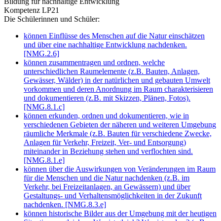
Bildung für nachhaltige Entwicklung
Kompetenz LP21
Die Schülerinnen und Schüler:
können Einflüsse des Menschen auf die Natur einschätzen
und über eine nachhaltige Entwicklung nachdenken.
[NMG.2.6]
können zusammentragen und ordnen, welche
unterschiedlichen Raumelemente (z.B. Bauten, Anlagen,
Gewässer, Wälder) in der natürlichen und gebauten Umwelt
vorkommen und deren Anordnung im Raum charakterisieren
und dokumentieren (z.B. mit Skizzen, Plänen, Fotos).
[NMG.8.1.c]
können erkunden, ordnen und dokumentieren, wie in
verschiedenen Gebieten der näheren und weiteren Umgebung
räumliche Merkmale (z.B. Bauten für verschiedene Zwecke,
Anlagen für Verkehr, Freizeit, Ver- und Entsorgung)
miteinander in Beziehung stehen und verflochten sind.
[NMG.8.1.e]
können über die Auswirkungen von Veränderungen im Raum
für die Menschen und die Natur nachdenken (z.B. im
Verkehr, bei Freizeitanlagen, an Gewässern) und über
Gestaltungs- und Verhaltensmöglichkeiten in der Zukunft
nachdenken. [NMG.8.3.e]
können historische Bilder aus der Umgebung mit der heutigen