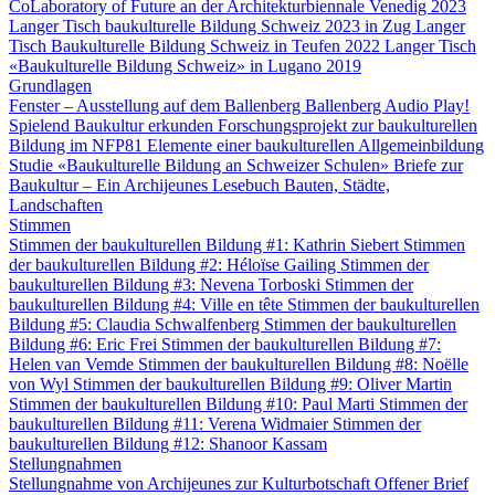
CoLaboratory of Future an der Architekturbiennale Venedig 2023
Langer Tisch baukulturelle Bildung Schweiz 2023 in Zug
Langer
Tisch Baukulturelle Bildung Schweiz in Teufen 2022
Langer Tisch
«Baukulturelle Bildung Schweiz» in Lugano 2019
Grundlagen
Fenster – Ausstellung auf dem Ballenberg
Ballenberg Audio
Play!
Spielend Baukultur erkunden
Forschungsprojekt zur baukulturellen
Bildung im NFP81
Elemente einer baukulturellen Allgemeinbildung
Studie «Baukulturelle Bildung an Schweizer Schulen»
Briefe zur
Baukultur – Ein Archijeunes Lesebuch
Bauten, Städte,
Landschaften
Stimmen
Stimmen der baukulturellen Bildung #1: Kathrin Siebert
Stimmen
der baukulturellen Bildung #2: Héloïse Gailing
Stimmen der
baukulturellen Bildung #3: Nevena Torboski
Stimmen der
baukulturellen Bildung #4: Ville en tête
Stimmen der baukulturellen
Bildung #5: Claudia Schwalfenberg
Stimmen der baukulturellen
Bildung #6: Eric Frei
Stimmen der baukulturellen Bildung #7:
Helen van Vemde
Stimmen der baukulturellen Bildung #8: Noëlle
von Wyl
Stimmen der baukulturellen Bildung #9: Oliver Martin
Stimmen der baukulturellen Bildung #10: Paul Marti
Stimmen der
baukulturellen Bildung #11: Verena Widmaier
Stimmen der
baukulturellen Bildung #12: Shanoor Kassam
Stellungnahmen
Stellungnahme von Archijeunes zur Kulturbotschaft
Offener Brief