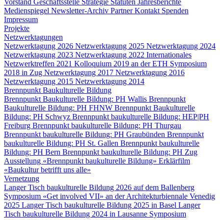
Vorstand
Geschäftsstelle
Strategie
Statuten
Jahresberichte
Medienspiegel
Newsletter-Archiv
Partner
Kontakt
Spenden
Impressum
Projekte
Netzwerktagungen
Netzwerktagung 2026
Netzwerktagung 2025
Netzwerktagung 2024
Netzwerktagung 2023
Netzwerktagung 2022
Internationales
Netzwerktreffen 2021
Kolloquium 2019 an der ETH
Symposium
2018 in Zug
Netzwerktagung 2017
Netzwerktagung 2016
Netzwerktagung 2015
Netzwerktagung 2014
Brennpunkt Baukulturelle Bildung
Brennpunkt Baukulturelle Bildung: PH Wallis
Brennpunkt
Baukulturelle Bildung: PH FHNW
Brennpunkt Baukulturelle
Bildung: PH Schwyz
Brennpunkt baukulturelle Bildung: HEP|PH
Freiburg
Brennpunkt baukulturelle Bildung: PH Thurgau
Brennpunkt baukulturelle Bildung: PH Graubünden
Brennpunkt
baukulturelle Bildung: PH St. Gallen
Brennpunkt baukulturelle
Bildung: PH Bern
Brennpunkt baukulturelle Bildung: PH Zug
Ausstellung «Brennpunkt baukulturelle Bildung»
Erklärfilm
«Baukultur betrifft uns alle»
Vernetzung
Langer Tisch baukulturelle Bildung 2026 auf dem Ballenberg
Symposium «Get involved VII» an der Architekturbiennale Venedig
2025
Langer Tisch baukulturelle Bildung 2025 in Basel
Langer
Tisch baukulturelle Bildung 2024 in Lausanne
Symposium