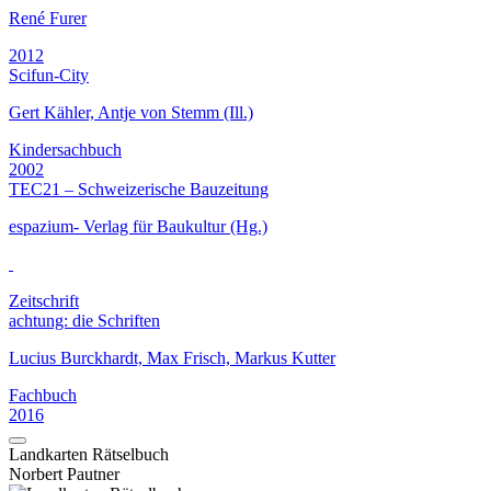
René Furer
2012
Scifun-City
Gert Kähler, Antje von Stemm (Ill.)
Kindersachbuch
2002
TEC21 – Schweizerische Bauzeitung
espazium- Verlag für Baukultur (Hg.)
Zeitschrift
achtung: die Schriften
Lucius Burckhardt, Max Frisch, Markus Kutter
Fachbuch
2016
Landkarten Rätselbuch
Norbert Pautner