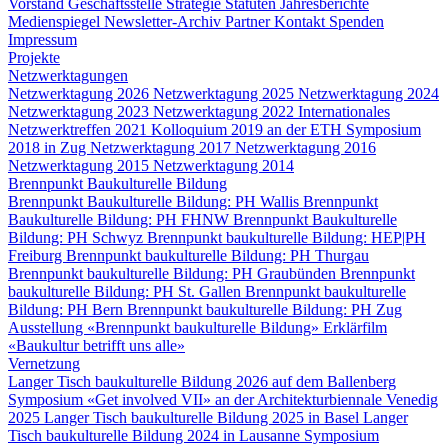
Vorstand
Geschäftsstelle
Strategie
Statuten
Jahresberichte
Medienspiegel
Newsletter-Archiv
Partner
Kontakt
Spenden
Impressum
Projekte
Netzwerktagungen
Netzwerktagung 2026
Netzwerktagung 2025
Netzwerktagung 2024
Netzwerktagung 2023
Netzwerktagung 2022
Internationales
Netzwerktreffen 2021
Kolloquium 2019 an der ETH
Symposium
2018 in Zug
Netzwerktagung 2017
Netzwerktagung 2016
Netzwerktagung 2015
Netzwerktagung 2014
Brennpunkt Baukulturelle Bildung
Brennpunkt Baukulturelle Bildung: PH Wallis
Brennpunkt
Baukulturelle Bildung: PH FHNW
Brennpunkt Baukulturelle
Bildung: PH Schwyz
Brennpunkt baukulturelle Bildung: HEP|PH
Freiburg
Brennpunkt baukulturelle Bildung: PH Thurgau
Brennpunkt baukulturelle Bildung: PH Graubünden
Brennpunkt
baukulturelle Bildung: PH St. Gallen
Brennpunkt baukulturelle
Bildung: PH Bern
Brennpunkt baukulturelle Bildung: PH Zug
Ausstellung «Brennpunkt baukulturelle Bildung»
Erklärfilm
«Baukultur betrifft uns alle»
Vernetzung
Langer Tisch baukulturelle Bildung 2026 auf dem Ballenberg
Symposium «Get involved VII» an der Architekturbiennale Venedig
2025
Langer Tisch baukulturelle Bildung 2025 in Basel
Langer
Tisch baukulturelle Bildung 2024 in Lausanne
Symposium