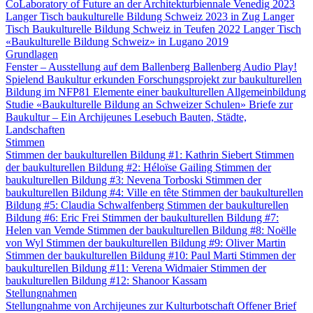
CoLaboratory of Future an der Architekturbiennale Venedig 2023
Langer Tisch baukulturelle Bildung Schweiz 2023 in Zug
Langer
Tisch Baukulturelle Bildung Schweiz in Teufen 2022
Langer Tisch
«Baukulturelle Bildung Schweiz» in Lugano 2019
Grundlagen
Fenster – Ausstellung auf dem Ballenberg
Ballenberg Audio
Play!
Spielend Baukultur erkunden
Forschungsprojekt zur baukulturellen
Bildung im NFP81
Elemente einer baukulturellen Allgemeinbildung
Studie «Baukulturelle Bildung an Schweizer Schulen»
Briefe zur
Baukultur – Ein Archijeunes Lesebuch
Bauten, Städte,
Landschaften
Stimmen
Stimmen der baukulturellen Bildung #1: Kathrin Siebert
Stimmen
der baukulturellen Bildung #2: Héloïse Gailing
Stimmen der
baukulturellen Bildung #3: Nevena Torboski
Stimmen der
baukulturellen Bildung #4: Ville en tête
Stimmen der baukulturellen
Bildung #5: Claudia Schwalfenberg
Stimmen der baukulturellen
Bildung #6: Eric Frei
Stimmen der baukulturellen Bildung #7:
Helen van Vemde
Stimmen der baukulturellen Bildung #8: Noëlle
von Wyl
Stimmen der baukulturellen Bildung #9: Oliver Martin
Stimmen der baukulturellen Bildung #10: Paul Marti
Stimmen der
baukulturellen Bildung #11: Verena Widmaier
Stimmen der
baukulturellen Bildung #12: Shanoor Kassam
Stellungnahmen
Stellungnahme von Archijeunes zur Kulturbotschaft
Offener Brief